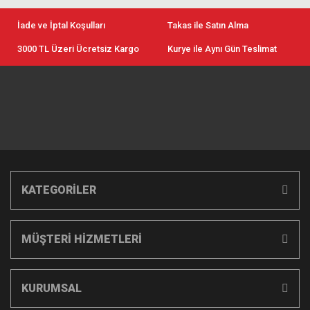
İade ve İptal Koşulları
Takas ile Satın Alma
3000 TL Üzeri Ücretsiz Kargo
Kurye ile Aynı Gün Teslimat
KATEGORİLER
MÜŞTERİ HİZMETLERİ
KURUMSAL