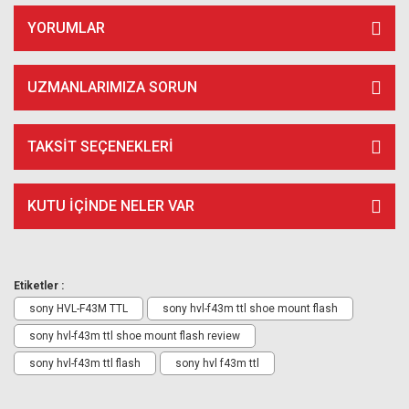
YORUMLAR
UZMANLARIMIZA SORUN
TAKSIT SEÇENEKLERI
KUTU İÇİNDE NELER VAR
Etiketler :
sony HVL-F43M TTL
sony hvl-f43m ttl shoe mount flash
sony hvl-f43m ttl shoe mount flash review
sony hvl-f43m ttl flash
sony hvl f43m ttl