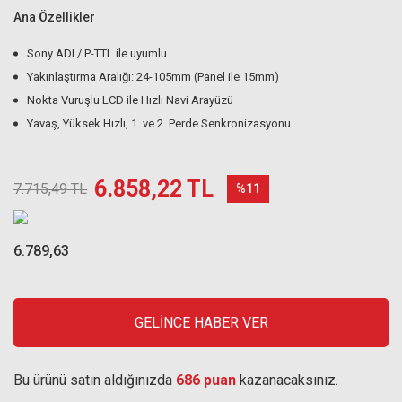
Ana Özellikler
Sony ADI / P-TTL ile uyumlu
Yakınlaştırma Aralığı: 24-105mm (Panel ile 15mm)
Nokta Vuruşlu LCD ile Hızlı Navi Arayüzü
Yavaş, Yüksek Hızlı, 1. ve 2. Perde Senkronizasyonu
6.858,22 TL
7.715,49 TL
%11
6.789,63
GELİNCE HABER VER
Bu ürünü satın aldığınızda
686 puan
kazanacaksınız.