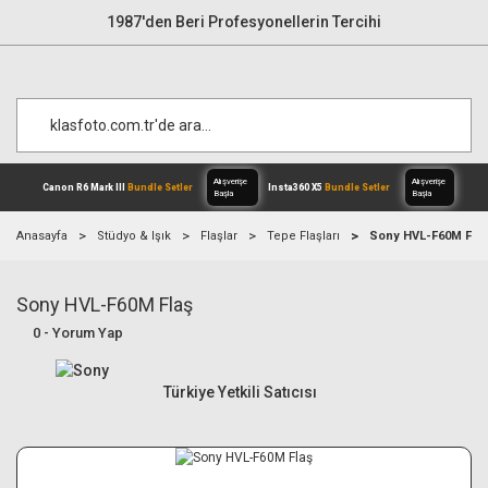
1987'den Beri Profesyonellerin Tercihi
Anasayfa
Stüdyo & Işık
Flaşlar
Tepe Flaşları
Sony HVL-F60M Flaş
Sony HVL-F60M Flaş
Alışverişe
Canon R6 Mark III
Bundle Setler
Inst
Başla
0 - Yorum Yap
Türkiye Yetkili Satıcısı