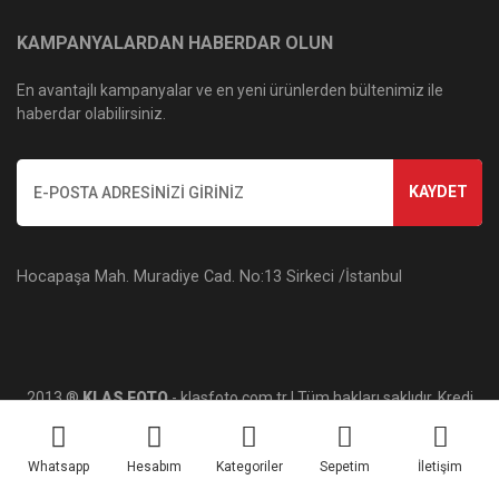
KAMPANYALARDAN HABERDAR OLUN
En avantajlı kampanyalar ve en yeni ürünlerden bültenimiz ile
haberdar olabilirsiniz.
KAYDET
Hocapaşa Mah. Muradiye Cad. No:13 Sirkeci /İstanbul
2013 ®
KLAS FOTO
- klasfoto.com.tr | Tüm hakları saklıdır. Kredi
kartı bilgileriniz 256bit SSL sertifikası ile korunmaktadır.
Whatsapp
Hesabım
Kategoriler
Sepetim
İletişim
ile
ideasoft
e-