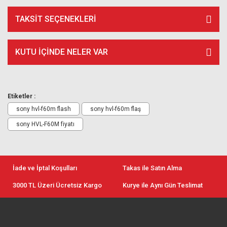
TAKSIT SEÇENEKLERI
KUTU İÇİNDE NELER VAR
Etiketler :
sony hvl-f60m flash
sony hvl-f60m flaş
sony HVL-F60M fiyatı
İade ve İptal Koşulları
Takas ile Satın Alma
3000 TL Üzeri Ücretsiz Kargo
Kurye ile Aynı Gün Teslimat