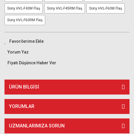
Sony HVL-F43M Flaş
Sony HVL-F45RM Flaş
Sony HVL-F60M Flaş
Sony HVL-F60RM Flaş
Yorum Yaz
Fiyatı Düşünce Haber Ver
ÜRÜN BILGISI
YORUMLAR
UZMANLARIMIZA SORUN