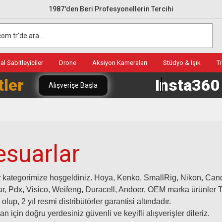
1987'den Beri Profesyonellerin Tercihi
l Sabitleyiciler
Drone
Aksiyon Kameraları
Stüdyo & Işık
T
tler
Insta36
Alışverişe Başla
esuarlar
r
kategorimize hoşgeldiniz. Hoya, Kenko, SmallRig, Nikon, Can
r, Pdx, Visico, Weifeng, Duracell, Andoer, OEM marka ürünler Tür
lup, 2 yıl resmi distribütörler garantisi altındadır.
 için doğru yerdesiniz güvenli ve keyifli alışverişler dileriz.