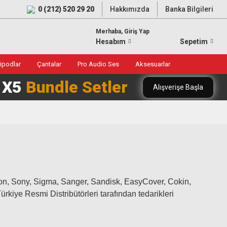
0 (212) 520 29 20
Hakkımızda
Banka Bilgileri
Merhaba, Giriş Yap
Hesabım
Sepetim
ripodlar
Çantalar
Pro Audio Ses
Aksesuarlar
0 X5
Bundle Setler
Alışverişe Başla
on, Sony, Sigma, Sanger, Sandisk, EasyCover, Cokin,
kiye Resmi Distribütörleri tarafından tedarikleri