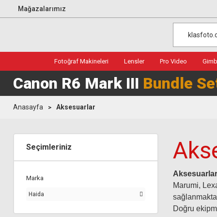
Mağazalarımız
Fotoğraf Makineleri
Lensler
Pro Video
Gimba
Canon R6 Mark III
Bundle Se
Anasayfa
Aksesuarlar
Aks
Seçimleriniz
Aksesuarla
Marka
Marumi, Lexa
Haida
sağlanmakta o
Doğru ekipman