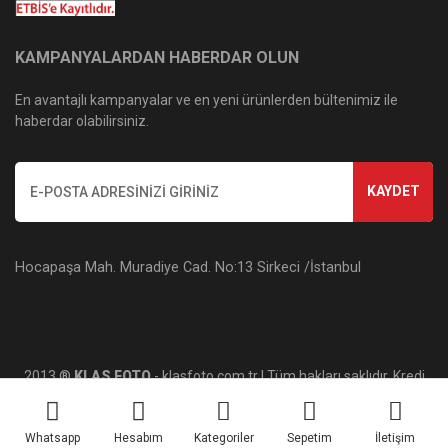
KAMPANYALARDAN HABERDAR OLUN
En avantajlı kampanyalar ve en yeni ürünlerden bültenimiz ile
haberdar olabilirsiniz.
KAYDET
Hocapaşa Mah. Muradiye Cad. No:13 Sirkeci /İstanbul
2013 ®
KLAS FOTO
- klasfoto.com.tr | Tüm hakları saklıdır. Kredi
kartı bilgileriniz 256bit SSL sertifikası ile korunmaktadır.
Whatsapp
Hesabım
Kategoriler
Sepetim
İletişim