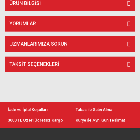
ÜRÜN BILGISI
YORUMLAR
UZMANLARIMIZA SORUN
TAKSIT SEÇENEKLERI
İade ve İptal Koşulları
Takas ile Satın Alma
3000 TL Üzeri Ücretsiz Kargo
Kurye ile Aynı Gün Teslimat