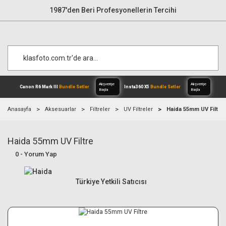
1987'den Beri Profesyonellerin Tercihi
Anasayfa
Aksesuarlar
Filtreler
UV Filtreler
Haida 55mm UV Filtre
Haida 55mm UV Filtre
Alışverişe
Canon R6 Mark III
Bundle Setler
Inst
Başla
0 - Yorum Yap
Türkiye Yetkili Satıcısı