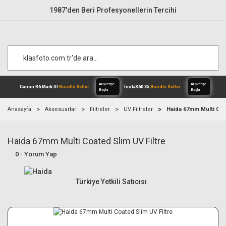
1987'den Beri Profesyonellerin Tercihi
Anasayfa
Aksesuarlar
Filtreler
UV Filtreler
Haida 67mm Multi Coat
Haida 67mm Multi Coated Slim UV Filtre
Alışverişe
Canon R6 Mark III
Bundle Setler
Inst
Başla
0 - Yorum Yap
Türkiye Yetkili Satıcısı