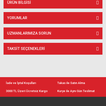
ÜRÜN BILGISI
YORUMLAR
UZMANLARIMIZA SORUN
TAKSIT SEÇENEKLERI
İade ve İptal Koşulları
Takas ile Satın Alma
3000 TL Üzeri Ücretsiz Kargo
Kurye ile Aynı Gün Teslimat