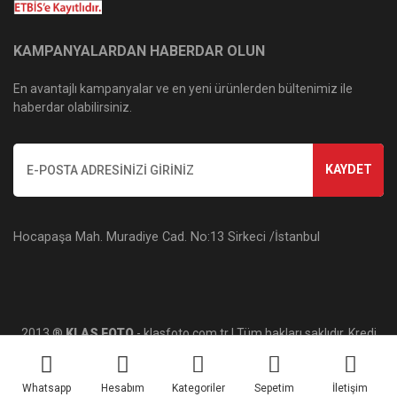
KAMPANYALARDAN HABERDAR OLUN
En avantajlı kampanyalar ve en yeni ürünlerden bültenimiz ile
haberdar olabilirsiniz.
KAYDET
Hocapaşa Mah. Muradiye Cad. No:13 Sirkeci /İstanbul
2013 ®
KLAS FOTO
- klasfoto.com.tr | Tüm hakları saklıdır. Kredi
kartı bilgileriniz 256bit SSL sertifikası ile korunmaktadır.
Whatsapp
Hesabım
Kategoriler
Sepetim
İletişim