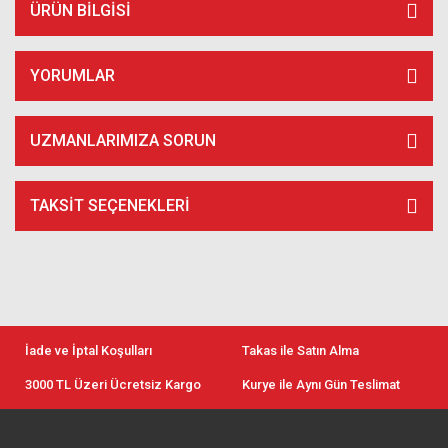
ÜRÜN BILGISI
YORUMLAR
UZMANLARIMIZA SORUN
TAKSIT SEÇENEKLERI
İade ve İptal Koşulları
Takas ile Satın Alma
3000 TL Üzeri Ücretsiz Kargo
Kurye ile Aynı Gün Teslimat