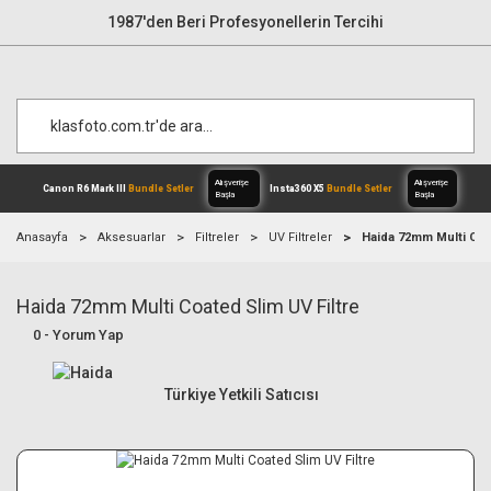
1987'den Beri Profesyonellerin Tercihi
Anasayfa
Aksesuarlar
Filtreler
UV Filtreler
Haida 72mm Multi Coat
Haida 72mm Multi Coated Slim UV Filtre
Alışverişe
Canon R6 Mark III
Bundle Setler
Inst
Başla
0 - Yorum Yap
Türkiye Yetkili Satıcısı