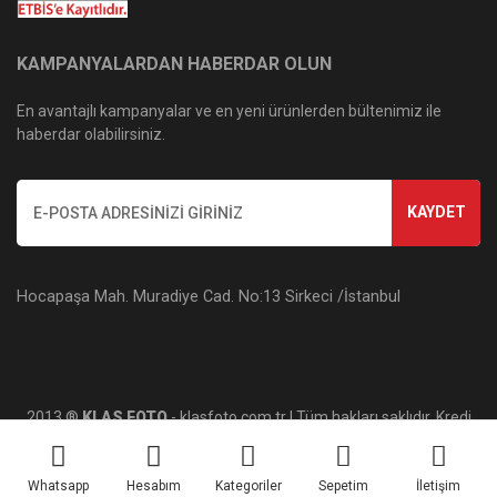
KAMPANYALARDAN HABERDAR OLUN
En avantajlı kampanyalar ve en yeni ürünlerden bültenimiz ile
haberdar olabilirsiniz.
KAYDET
Hocapaşa Mah. Muradiye Cad. No:13 Sirkeci /İstanbul
2013 ®
KLAS FOTO
- klasfoto.com.tr | Tüm hakları saklıdır. Kredi
kartı bilgileriniz 256bit SSL sertifikası ile korunmaktadır.
Whatsapp
Hesabım
Kategoriler
Sepetim
İletişim