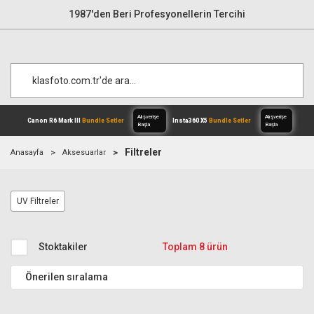
1987'den Beri Profesyonellerin Tercihi
Filtreler
Anasayfa
Aksesuarlar
Alışverişe
Canon R6 Mark III
Bundle Setler
Inst
UV Filtreler
Başla
Stoktakiler
Toplam 8 ürün