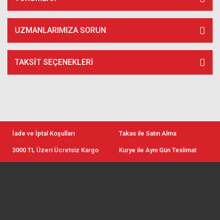
UZMANLARIMIZA SORUN
TAKSIT SEÇENEKLERI
İade ve İptal Koşulları
Takas ile Satın Alma
3000 TL Üzeri Ücretsiz Kargo
Kurye ile Aynı Gün Teslimat