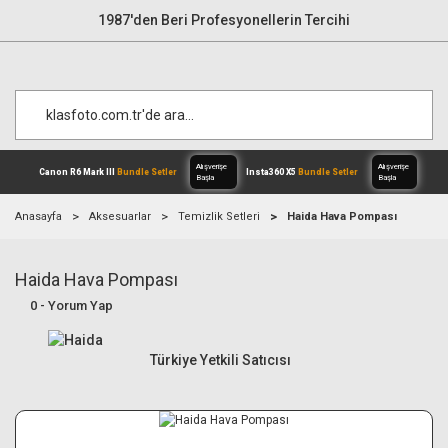
1987'den Beri Profesyonellerin Tercihi
Anasayfa
Aksesuarlar
Temizlik Setleri
Haida Hava Pompası
Haida Hava Pompası
Alışverişe
Canon R6 Mark III
Bundle Setler
Inst
Başla
0 - Yorum Yap
Türkiye Yetkili Satıcısı