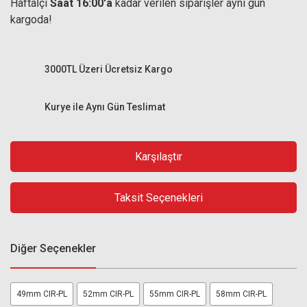
Haftaİçi
Saat 16:00'a
kadar verilen siparişler aynı gün
kargoda!
3000TL Üzeri Ücretsiz Kargo
Kurye ile Aynı Gün Teslimat
Karşılaştır
Taksit Seçenekleri
Diğer Seçenekler
49mm CIR-PL
52mm CIR-PL
55mm CIR-PL
58mm CIR-PL