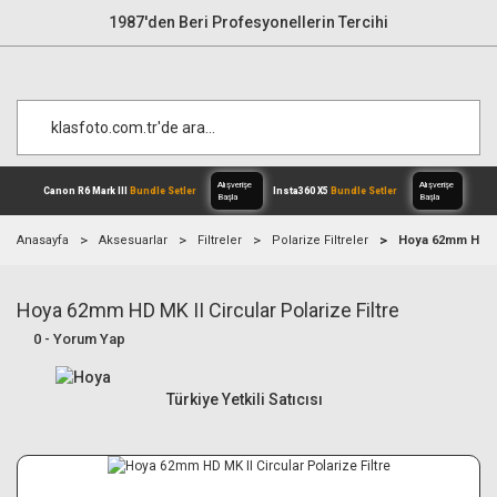
1987'den Beri Profesyonellerin Tercihi
Anasayfa
Aksesuarlar
Filtreler
Polarize Filtreler
Hoya 62mm HD MK 
Hoya 62mm HD MK II Circular Polarize Filtre
Alışverişe
Canon R6 Mark III
Bundle Setler
Inst
Başla
0 - Yorum Yap
Türkiye Yetkili Satıcısı