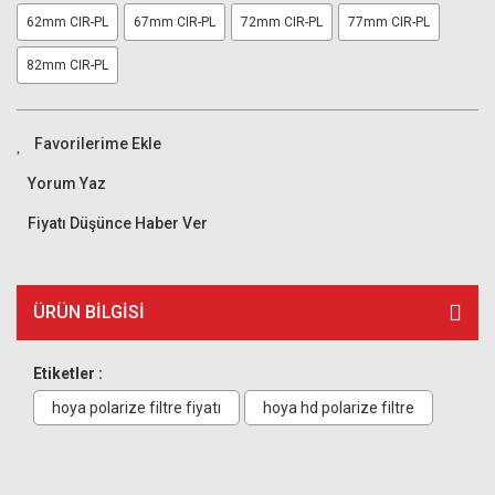
62mm CIR-PL
67mm CIR-PL
72mm CIR-PL
77mm CIR-PL
82mm CIR-PL
Yorum Yaz
Fiyatı Düşünce Haber Ver
ÜRÜN BILGISI
Etiketler :
hoya polarize filtre fiyatı
hoya hd polarize filtre