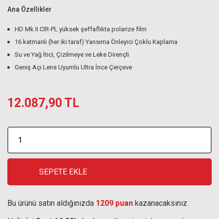
Ana Özellikler
HD Mk II CIR-PL yüksek şeffaflıkta polarize film
16 katmanlı (her iki taraf) Yansıma Önleyici Çoklu Kaplama
Su ve Yağ İtici, Çizilmeye ve Leke Dirençli
Geniş Açı Lens Uyumlu Ultra İnce Çerçeve
12.087,90 TL
SEPETE EKLE
Bu ürünü satın aldığınızda
1209 puan
kazanacaksınız.