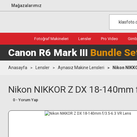
Mağazalarımız
Fotoğraf Makineleri
Lensler
Pro Video
Gimba
Canon R6 Mark III
Bundle Se
Anasayfa
Lensler
Aynasız Makine Lensleri
Nikon NIKKO
Nikon NIKKOR Z DX 18-140mm f
0 - Yorum Yap