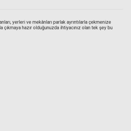
Hoya 62mm Diffuser Filtre
nları, yerleri ve mekânları parlak ayrıntılarla çekmenize
la çıkmaya hazır olduğunuzda ihtiyacınız olan tek şey bu
2.268,89 TL
mm UX Circular Polarize Filtre
3.550,89 TL