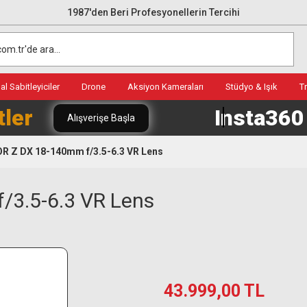
1987'den Beri Profesyonellerin Tercihi
l Sabitleyiciler
Drone
Aksiyon Kameraları
Stüdyo & Işık
T
tler
Insta36
Alışverişe Başla
R Z DX 18-140mm f/3.5-6.3 VR Lens
/3.5-6.3 VR Lens
43.999,00 TL