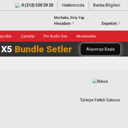
0 (212) 520 29 20
Hakkımızda
Banka Bilgileri
Merhaba, Giriş Yap
Hesabım
Sepetim
ripodlar
Çantalar
Pro Audio Ses
Aksesuarlar
0 X5
Bundle Setler
Alışverişe Başla
Türkiye Yetkili Satıcısı