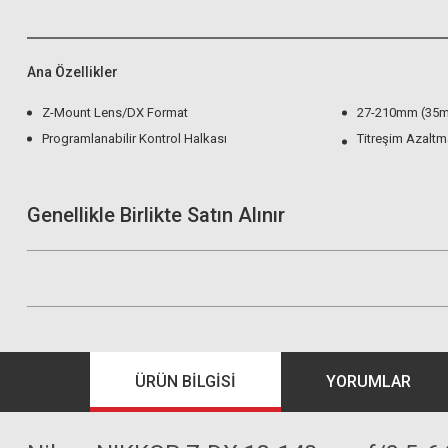
Ana Özellikler
Z-Mount Lens/DX Format
27-210mm (35m
Programlanabilir Kontrol Halkası
Titreşim Azalt
Genellikle Birlikte Satın Alınır
ÜRÜN BILGISI
YORUMLAR