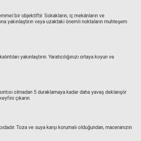
l bir objektiftir. Sokakların, iç mekânların ve
lığına yakınlaştırın veya uzaktaki önemli noktaların muhteşem
Filtre
ntıları yakınlaştırın. Yaratıcılığınızı ortaya koyun ve
 sarsıntısı olmadan 5 duraklamaya kadar daha yavaş deklanşör
eyfini çıkarın.
yapıdadır. Toza ve suya karşı korumalı olduğundan, maceranızın