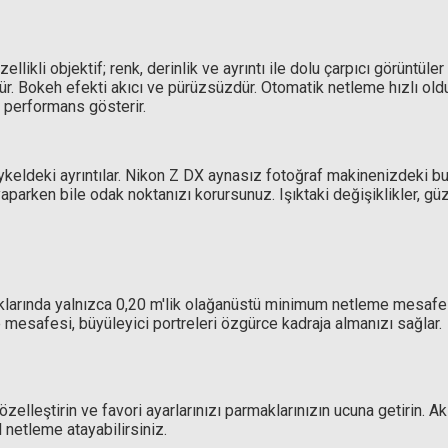
llikli objektif; renk, derinlik ve ayrıntı ile dolu çarpıcı görüntül
r. Bokeh efekti akıcı ve pürüzsüzdür. Otomatik netleme hızlı old
 performans gösterir.
ykeldeki ayrıntılar. Nikon Z DX aynasız fotoğraf makinenizdeki bu
parken bile odak noktanızı korursunuz. Işıktaki değişiklikler, g
)
klarında yalnızca 0,20 m'lik olağanüstü minimum netleme mesafes
esafesi, büyüleyici portreleri özgürce kadraja almanızı sağlar.
özelleştirin ve favori ayarlarınızı parmaklarınızın ucuna getirin. Ak
 netleme atayabilirsiniz.