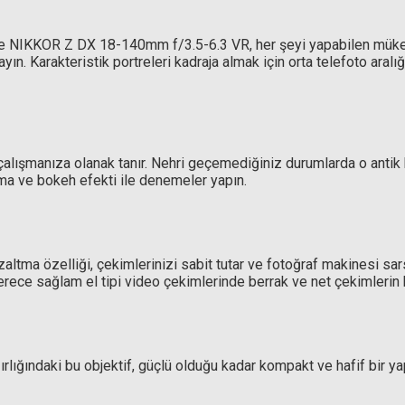
e NIKKOR Z DX 18-140mm f/3.5-6.3 VR, her şeyi yapabilen mükemme
ayın. Karakteristik portreleri kadraja almak için orta telefoto ara
Hoya 62mm HD MK II Circular Polarize 
 Circular Polarize Filtre
lışmanıza olanak tanır. Nehri geçemediğiniz durumlarda o antik kalı
12.087,90 TL
rma ve bokeh efekti ile denemeler yapın.
8,33 TL
m Azaltma özelliği, çekimlerinizi sabit tutar ve fotoğraf makinesi
erece sağlam el tipi video çekimlerinde berrak ve net çekimlerin k
ğırlığındaki bu objektif, güçlü olduğu kadar kompakt ve hafif bir 