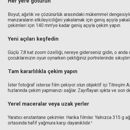
Her yere götürün
Boyut, ağırlık ve çözünürlük arasındaki mükemmel dengesiyl
Hoya 62mm HD Nano MK II UV Filtre
manzaraların etkileyiciliğini yakalamak için geniş açıyla yakal
çekimleri için 140 mm'ye kadar geniş açıyla çekim yapın.
Yeni açıları keşfedin
9.988,89 TL
Hoya 62mm HD Nano MK II
Güçlü 7,8 kat zoom özelliği, nereye giderseniz gidin, o anda ça
çocuklarınızın oyun oynarken çektiğiniz portrelerinde sıkıştı
14.43
Tam kararlılıkla çekim yapın
İster fotoğraf isterse film çekiyor olun objektif içi Titreşi
hızlarında çekim yapmanızı sağlar. Zayıflayan ışıkta ve son d
Yerel maceralar veya uzak yerler
Yaratıcı enstantane çekimler. Harika filmler. Yalnızca 315 g a
ortasında hafif yağmura karşı dayanıklıdır.¹