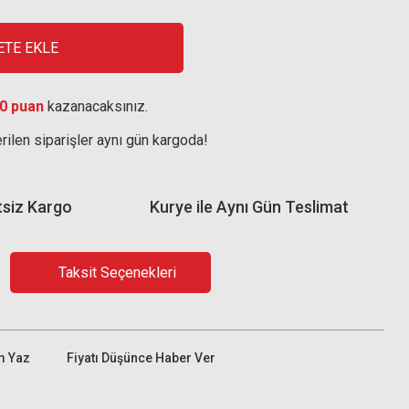
ETE EKLE
0 puan
kazanacaksınız.
rilen siparişler aynı gün kargoda!
tsiz Kargo
Kurye ile Aynı Gün Teslimat
Taksit Seçenekleri
m Yaz
Fiyatı Düşünce Haber Ver