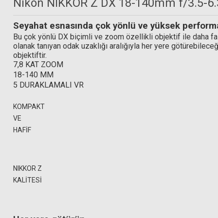
Nikon NIKKOR Z DX 18-140mm f/3.5-6.
Seyahat esnasında çok yönlü ve yüksek performa
Hoya 62mm HD 
Bu çok yönlü DX biçimli ve zoom özellikli objektif ile daha faz
olanak tanıyan odak uzaklığı aralığıyla her yere götürebilece
objektiftir.
7,8 KAT ZOOM
6.769
18-140 MM
Hoya 62mm HD Nano Circular Polarize Filtre
5 DURAKLAMALI VR
KOMPAKT
10.293,45 TL
VE
HAFİF
NIKKOR Z
KALİTESİ