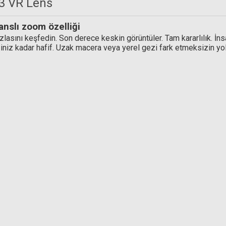
3 VR Lens
nslı zoom özelliği
Nano UV Filtre
lasını keşfedin. Son derece keskin görüntüler. Tam kararlılık. İnsa
ğiniz kadar hafif. Uzak macera veya yerel gezi fark etmeksizin yo
Hoya 62mm HMC Close UP II +4 Filtre
Hoya 62
,89 TL
4.850,00 TL