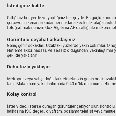
İstediğiniz kalite
Gittiğiniz her yerde ve yaptığınız her şeyde. Bu güçlü zoom öze
çerçevenin kenarına kadar her noktada keskinlik olağanüstüdü
fotoğraf makinenizin Göz Algılama AF özelliği ile mükemmel
Görüntülü seyahat arkadaşınız
Geniş şehir sokakları. Uzaktaki yüzlerde yakın çekimler. O he
Netleme akıcı, hassas ve sessiz olduğundan, yakınlaştırma ya
şekilde yakalanır.
Hoya 62mm Variable Density II Filtre (1,5-9 Stop Ayarlanabilir ND
Daha fazla yaklaşın
Metropol veya vahşi doğa fark etmeksizin geniş odak uzaklı
13.297,08 TL
tanır. Maksimum yakınlaştırmada 0,40 m'lik minimum netleme m
Kolay kontrol
İster video, isterse durağan görüntüler çekiyor olun, kontrolü 
halkasına ISO değeri, diyafram, pozlama telafisi veya manuel