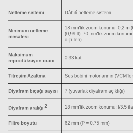
Netleme sistemi
Dâhilî netleme sistemi
18 mm'lik zoom konumu: 0,2 m (0
Minimum netleme
(0,99 ft), 70 mm'lik zoom konumu
mesafesi
ölçülen)
Maksimum
0,33 kat
reprodüksiyon oranı
Titreşim Azaltma
Ses bobini motorlarının (VCM'ler
Diyafram bıçağı sayısı
7 (yuvarlak diyafram açıklığı)
2
18 mm'lik zoom konumu: f/3,5 ila
Diyafram aralığı
Filtre boyutu
62 mm (P = 0,75 mm)