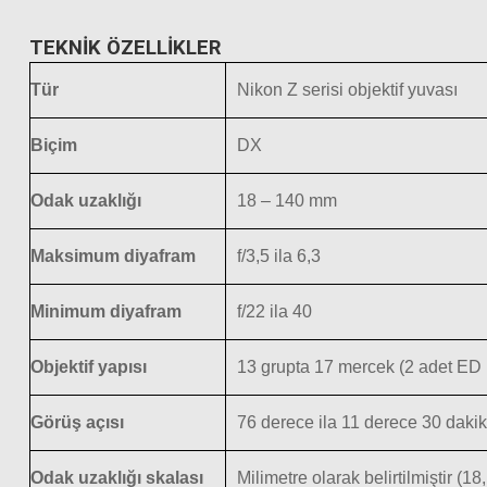
TEKNİK ÖZELLİKLER
Tür
Nikon Z serisi objektif yuvası
Biçim
DX
Odak uzaklığı
18 – 140 mm
Maksimum diyafram
f/3,5 ila 6,3
Minimum diyafram
f/22 ila 40
Objektif yapısı
13 grupta 17 mercek (2 adet ED 
Görüş açısı
76 derece ila 11 derece 30 dakik
Odak uzaklığı skalası
Milimetre olarak belirtilmiştir (18