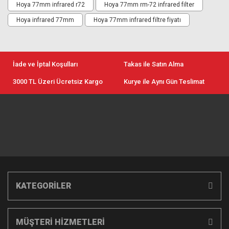
Hoya 77mm infrared r72
Hoya 77mm rm-72 infrared filter
Hoya infrared 77mm
Hoya 77mm infrared filtre fiyatı
İade ve İptal Koşulları
Takas ile Satın Alma
3000 TL Üzeri Ücretsiz Kargo
Kurye ile Aynı Gün Teslimat
KATEGORİLER
MÜŞTERİ HİZMETLERİ