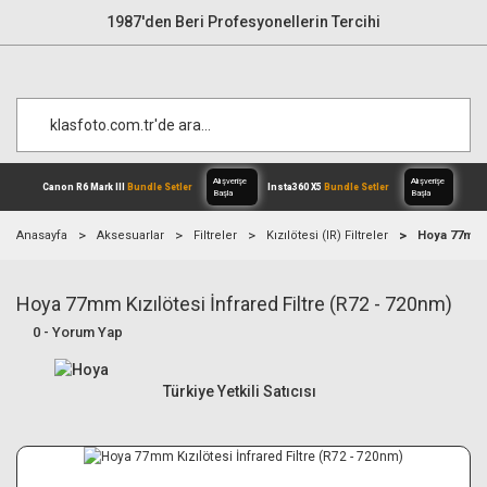
1987'den Beri Profesyonellerin Tercihi
Anasayfa
Aksesuarlar
Filtreler
Kızılötesi (IR) Filtreler
Hoya 77mm K
Hoya 77mm Kızılötesi İnfrared Filtre (R72 - 720nm)
Alışverişe
Canon R6 Mark III
Bundle Setler
Inst
Başla
0 - Yorum Yap
Türkiye Yetkili Satıcısı