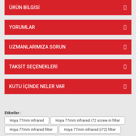
ÜRÜN BILGISI
YORUMLAR
UZMANLARIMIZA SORUN
TAKSIT SEÇENEKLERI
KUTU İÇİNDE NELER VAR
Etiketler :
Hoya 77mm infrared
Hoya 77mm infrared r72 screw in filter
Hoya 77mm infrared filter
Hoya 77mm infrared (r72) filter