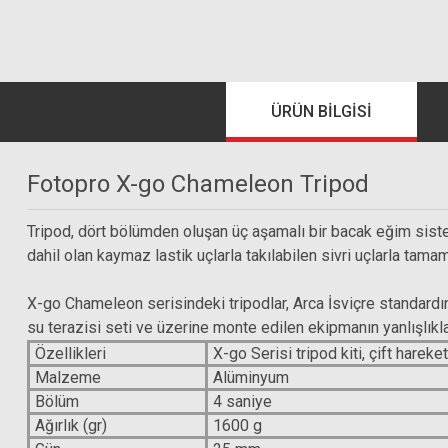
ÜRÜN BILGISI
Fotopro X-go Chameleon Tripod
Tripod, dört bölümden oluşan üç aşamalı bir bacak eğim sistemi
dahil olan kaymaz lastik uçlarla takılabilen sivri uçlarla tama
X-go Chameleon serisindeki tripodlar, Arca İsviçre standardın
su terazisi seti ve üzerine monte edilen ekipmanın yanlışlıkla 
Özellikleri
X-go Serisi tripod kiti, çift hareke
Malzeme
Alüminyum
Bölüm
4 saniye
Ağırlık (gr)
1600 g