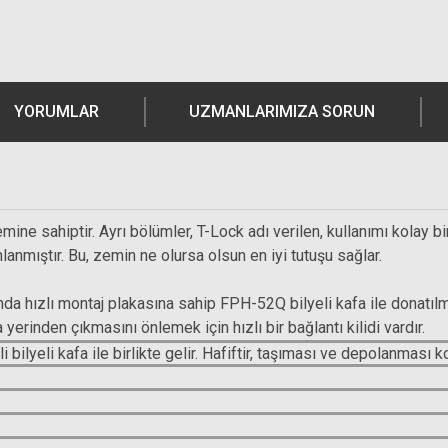
YORUMLAR
UZMANLARIMIZA SORUN
ne sahiptir. Ayrı bölümler, T-Lock adı verilen, kullanımı kolay bir
mlanmıştır. Bu, zemin ne olursa olsun en iyi tutuşu sağlar.
da hızlı montaj plakasına sahip FPH-52Q bilyeli kafa ile donatılm
yerinden çıkmasını önlemek için hızlı bir bağlantı kilidi vardır.
tli bilyeli kafa ile birlikte gelir. Hafiftir, taşıması ve depolanması 