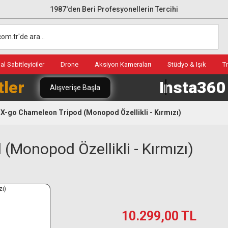
1987'den Beri Profesyonellerin Tercihi
l Sabitleyiciler
Drone
Aksiyon Kameraları
Stüdyo & Işık
T
tler
Insta36
Alışverişe Başla
X-go Chameleon Tripod (Monopod Özellikli - Kırmızı)
Monopod Özellikli - Kırmızı)
10.299,00 TL