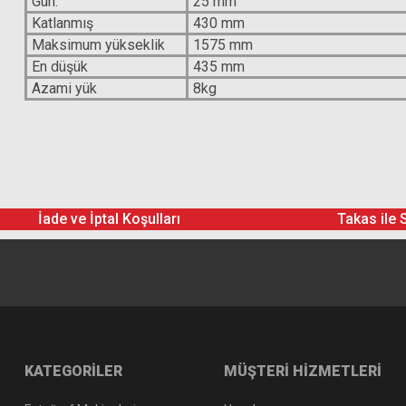
Gün.
25 mm
Katlanmış
430 mm
Maksimum yükseklik
1575 mm
En düşük
435 mm
Azami yük
8kg
İade ve İptal Koşulları
Takas ile 
KATEGORİLER
MÜŞTERİ HİZMETLERİ