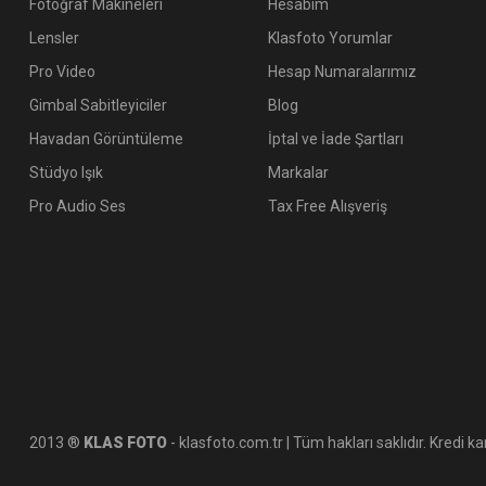
Fotoğraf Makineleri
Hesabım
Lensler
Klasfoto Yorumlar
Pro Video
Hesap Numaralarımız
Gimbal Sabitleyiciler
Blog
Havadan Görüntüleme
İptal ve İade Şartları
Stüdyo Işık
Markalar
Pro Audio Ses
Tax Free Alışveriş
2013 ®
KLAS FOTO
- klasfoto.com.tr | Tüm hakları saklıdır. Kredi kar