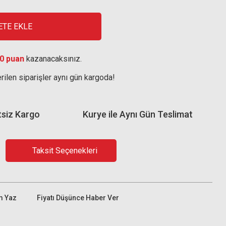
ETE EKLE
0 puan
kazanacaksınız.
rilen siparişler aynı gün kargoda!
tsiz Kargo
Kurye ile Aynı Gün Teslimat
Taksit Seçenekleri
m Yaz
Fiyatı Düşünce Haber Ver