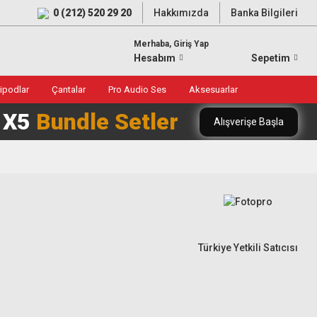
0 (212) 520 29 20
Hakkımızda
Banka Bilgileri
Merhaba, Giriş Yap
Hesabım
Sepetim
ripodlar
Çantalar
Pro Audio Ses
Aksesuarlar
0 X5
Bundle Setler
Alışverişe Başla
Türkiye Yetkili Satıcısı