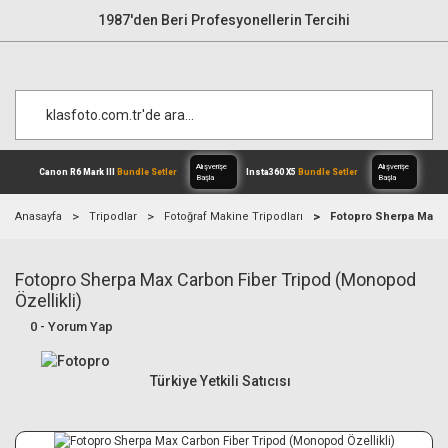
1987'den Beri Profesyonellerin Tercihi
Anasayfa
Tripodlar
Fotoğraf Makine Tripodları
Fotopro Sherpa Max C
Fotopro Sherpa Max Carbon Fiber Tripod (Monopod
Alışverişe
Canon R6 Mark III
Bundle Setler
Inst
Başla
Özellikli)
0 - Yorum Yap
Türkiye Yetkili Satıcısı