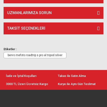
UZMANLARIMIZA SORUN
TAKSIT SEÇENEKLERI
Etiketler :
benro mefoto roadtrip s pro al tripod silver
İade ve İptal Koşulları
Takas ile Satın Alma
3000 TL Üzeri Ücretsiz Kargo
Kurye ile Aynı Gün Teslimat