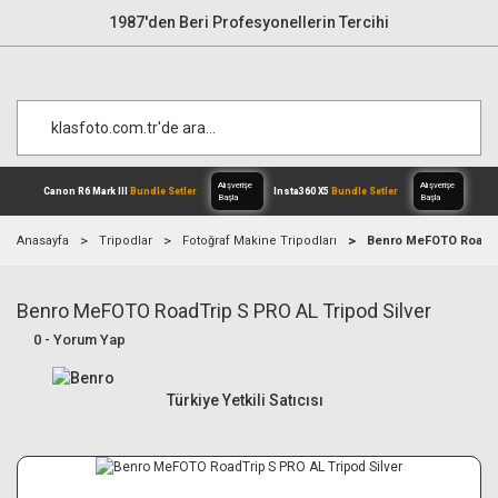
1987'den Beri Profesyonellerin Tercihi
Anasayfa
Tripodlar
Fotoğraf Makine Tripodları
Benro MeFOTO RoadTri
Benro MeFOTO RoadTrip S PRO AL Tripod Silver
Alışverişe
Canon R6 Mark III
Bundle Setler
Inst
Başla
0 - Yorum Yap
Türkiye Yetkili Satıcısı