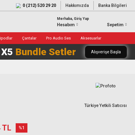
0 (212) 520 29 20
Hakkımızda
Banka Bilgileri
Merhaba, Giriş Yap
Hesabım
Sepetim
ripodlar
Çantalar
Pro Audio Ses
Aksesuarlar
0 X5
Bundle Setler
Alışverişe Başla
Türkiye Yetkili Satıcısı
4 TL
%1