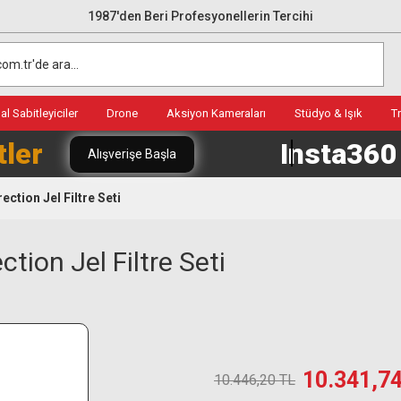
1987'den Beri Profesyonellerin Tercihi
l Sabitleyiciler
Drone
Aksiyon Kameraları
Stüdyo & Işık
T
tler
Insta36
Alışverişe Başla
ction Jel Filtre Seti
tion Jel Filtre Seti
10.341,7
10.446,20 TL