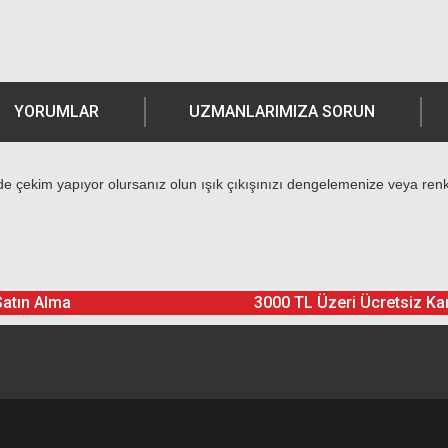
YORUMLAR
UZMANLARIMIZA SORUN
ede çekim yapıyor olursanız olun ışık çıkışınızı dengelemenize veya renk
Ürün hakkında henüz soru sorulmamış.
Bu ürüne yorum yapın! Puan Kazanın
Satın Alma
3000 TL Üzeri Ücretsiz Ka
Yorum Yaz
Soru Sor