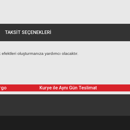
TAKSIT SEÇENEKLERI
 efektleri oluşturmanıza yardımcı olacaktır.
rgo
Kurye ile Aynı Gün Teslimat