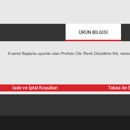
ÜRÜN BILGISI
A serisi flaşlarla uyumlu olan Profoto Clic Renk Düzeltme Kiti, ner
İade ve İptal Koşulları
Takas ile 