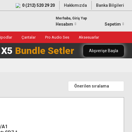
0 (212) 520 29 20
Hakkımızda
Banka Bilgileri
Merhaba, Giriş Yap
Hesabım
Sepetim
ripodlar
Çantalar
Pro Audio Ses
Aksesuarlar
0 X5
Bundle Setler
Alışverişe Başla
0/A1