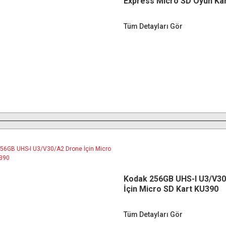
Express Micro SD Oyun Kar
(900MB/s-550MB/s)
Tüm Detayları Gör
Kodak 256GB UHS-I U3/V3
İçin Micro SD Kart KU390
Tüm Detayları Gör