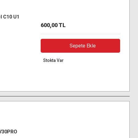
I C10 U1
600,00 TL
Sepete Ekle
Stokta Var
 V30PRO