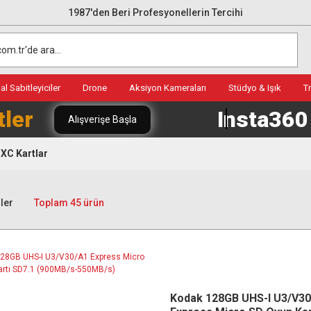
1987'den Beri Profesyonellerin Tercihi
l Sabitleyiciler
Drone
Aksiyon Kameraları
Stüdyo & Işık
T
tler
Insta36
Alışverişe Başla
XC Kartlar
ler
Toplam 45 ürün
Kodak 128GB UHS-I U3/V3