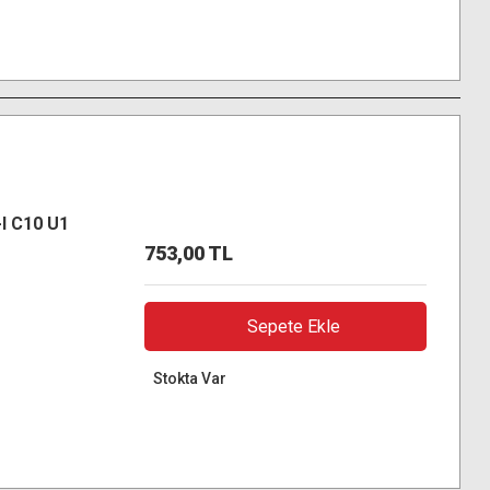
I C10 U1
753,00 TL
Sepete Ekle
Stokta Var