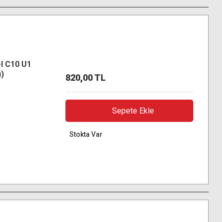
I C10 U1
ı)
820,00 TL
Sepete Ekle
Stokta Var