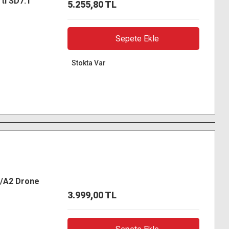
tı SD7.1
5.255,80 TL
Sepete Ekle
Stokta Var
0/A2 Drone
3.999,00 TL