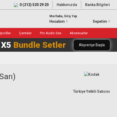
0 (212) 520 29 20
Hakkımızda
Banka Bilgileri
Merhaba, Giriş Yap
Hesabım
Sepetim
ripodlar
Çantalar
Pro Audio Ses
Aksesuarlar
0 X5
Bundle Setler
Alışverişe Başla
Sarı)
Türkiye Yetkili Satıcısı