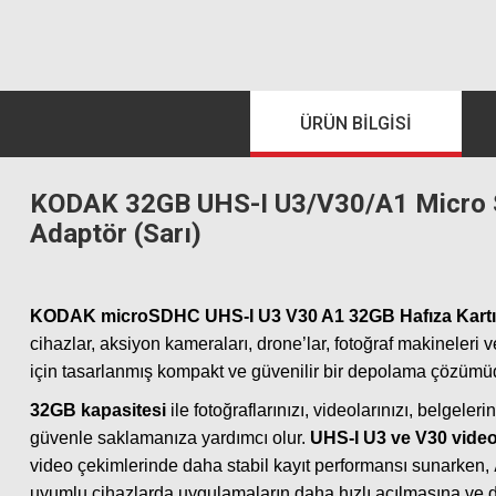
ÜRÜN BILGISI
KODAK 32GB UHS-I U3/V30/A1 Micro S
Adaptör (Sarı)
KODAK microSDHC UHS-I U3 V30 A1 32GB Hafıza Kartı
cihazlar, aksiyon kameraları, drone’lar, fotoğraf makineleri 
için tasarlanmış kompakt ve güvenilir bir depolama çözümü
32GB kapasitesi
ile fotoğraflarınızı, videolarınızı, belgelerini
güvenle saklamanıza yardımcı olur.
UHS-I U3 ve V30 video 
video çekimlerinde daha stabil kayıt performansı sunarken,
uyumlu cihazlarda uygulamaların daha hızlı açılmasına ve d