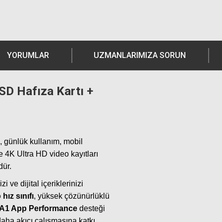
YORUMLAR
UZMANLARIMIZA SORUN
D Hafıza Kartı +
, günlük kullanım, mobil
ve 4K Ultra HD video kayıtları
dür.
zi ve dijital içeriklerinizi
hız sınıfı
, yüksek çözünürlüklü
A1 App Performance
desteği
aha akıcı çalışmasına katkı