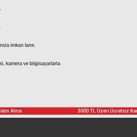
.
.
nıza imkan tanır.
esi, kamera ve bilgisayarlarla
Ürün hakkında henüz soru sorulmamış.
Bu ürüne yorum yapın! Puan Kazanın
Satın Alma
3000 TL Üzeri Ücretsiz Ka
Yorum Yaz
Soru Sor