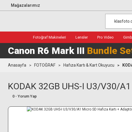
Mağazalarımız
Fotoğraf Makineleri
Lensler
Pro Video
Gimba
Canon R6 Mark III
Bundle Se
Anasayfa
FOTOĞRAF
Hafıza Kartı & Kart Okuyucu
KODA
KODAK 32GB UHS-I U3/V30/A1 Mi
0 - Yorum Yap