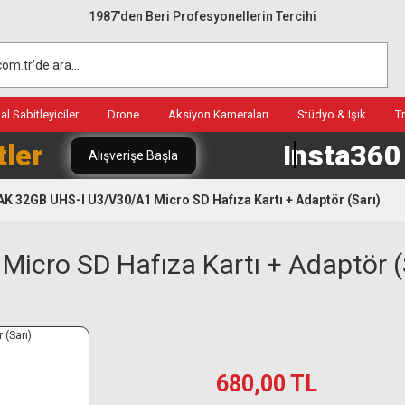
1987'den Beri Profesyonellerin Tercihi
l Sabitleyiciler
Drone
Aksiyon Kameraları
Stüdyo & Işık
T
tler
Insta36
Alışverişe Başla
K 32GB UHS-I U3/V30/A1 Micro SD Hafıza Kartı + Adaptör (Sarı)
cro SD Hafıza Kartı + Adaptör (
680,00 TL