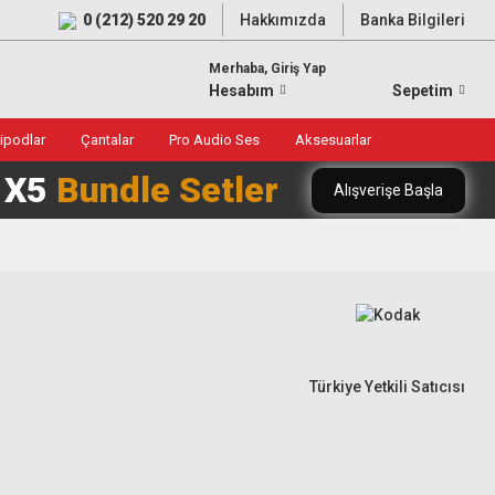
0 (212) 520 29 20
Hakkımızda
Banka Bilgileri
Merhaba, Giriş Yap
Hesabım
Sepetim
ripodlar
Çantalar
Pro Audio Ses
Aksesuarlar
0 X5
Bundle Setler
Alışverişe Başla
Türkiye Yetkili Satıcısı