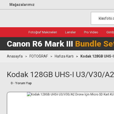
Mağazalarımız
Fotoğraf Makineleri
Lensler
Pro Video
Gimba
Canon R6 Mark III
Bundle Se
Anasayfa
FOTOĞRAF
Hafıza Kartı
Kodak 128GB UHS-I 
Kodak 128GB UHS-I U3/V30/A2 
0 - Yorum Yap