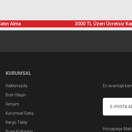
Ürün hakkında henüz soru sorulmamış.
Bu ürüne yorum yapın! Puan Kazanın
Satın Alma
3000 TL Üzeri Ücretsiz Ka
Yorum Yaz
Soru Sor
KURUMSAL
Hakkımızda
En avantajlı kam
Bize Ulaşın
İletişim
Kurumsal Satış
Kargo Takip
Hocapaşa Mah. 
Puan Kullanımı