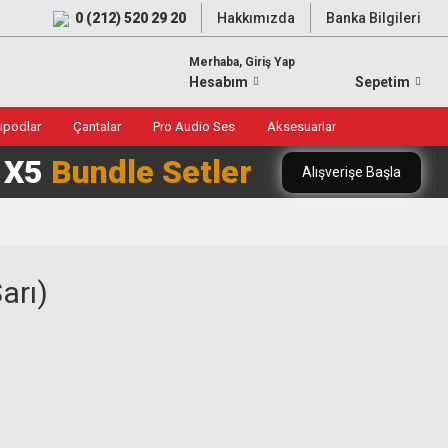
0 (212) 520 29 20
Hakkımızda
Banka Bilgileri
Merhaba, Giriş Yap
Hesabım
Sepetim
ripodlar
Çantalar
Pro Audio Ses
Aksesuarlar
0 X5
Bundle Setler
Alışverişe Başla
arı)