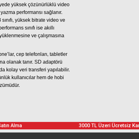
sayede yüksek çözünürlüklü video
i yazma performansı sağlanır.
sınıfı, yüksek bitrate video ve
erformans sınıfı ise akıllı
lı yüklenmesine ve çalışmasına
’lar, cep telefonları, tabletler
sına olanak tanır. SD adaptörü
 kolay veri transferi yapılabilir.
ünlük kullanıcılar hem de hobi
çözümüdür.
Ürün hakkında henüz soru sorulmamış.
Bu ürüne yorum yapın! Puan Kazanın
Satın Alma
3000 TL Üzeri Ücretsiz Ka
Yorum Yaz
Soru Sor