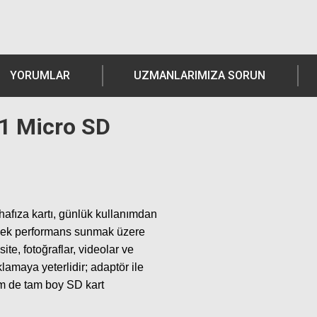
YORUMLAR
UZMANLARIMIZA SORUN
1 Micro SD
fıza kartı, günlük kullanımdan
üksek performans sunmak üzere
e, fotoğraflar, videolar ve
amaya yeterlidir; adaptör ile
em de tam boy SD kart