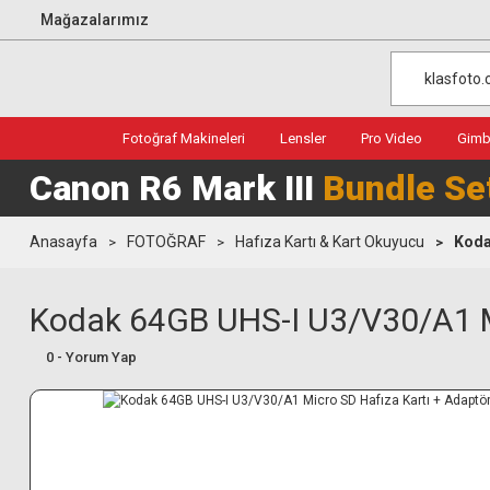
Mağazalarımız
Fotoğraf Makineleri
Lensler
Pro Video
Gimba
Canon R6 Mark III
Bundle Se
Anasayfa
FOTOĞRAF
Hafıza Kartı & Kart Okuyucu
Koda
Kodak 64GB UHS-I U3/V30/A1 Mi
0 - Yorum Yap