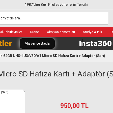
1987'den Beri Profesyonellerin Tercihi
l Sabitleyiciler
Drone
Aksiyon Kameraları
Stüdyo & Işık
T
tler
Insta36
Alışverişe Başla
k 64GB UHS-I U3/V30/A1 Micro SD Hafıza Kartı + Adaptör (Sarı)
cro SD Hafıza Kartı + Adaptör (S
950,00 TL