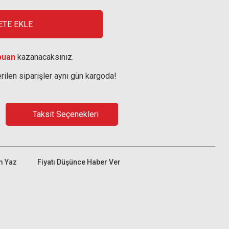
ETE EKLE
puan
kazanacaksınız.
rilen siparişler aynı gün kargoda!
Taksit Seçenekleri
m Yaz
Fiyatı Düşünce Haber Ver