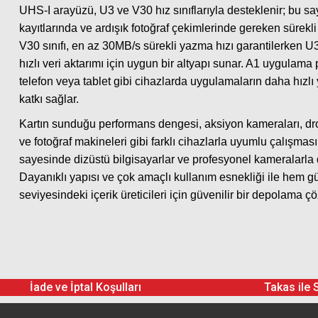
UHS-I arayüzü, U3 ve V30 hız sınıflarıyla desteklenir; bu 
kayıtlarında ve ardışık fotoğraf çekimlerinde gereken sürekl
V30 sınıfı, en az 30MB/s sürekli yazma hızı garantilerken U3 
hızlı veri aktarımı için uygun bir altyapı sunar. A1 uygulama p
telefon veya tablet gibi cihazlarda uygulamaların daha hız
katkı sağlar.
Kartın sunduğu performans dengesi, aksiyon kameraları, drone
ve fotoğraf makineleri gibi farklı cihazlarla uyumlu çalışma
sayesinde dizüstü bilgisayarlar ve profesyonel kameralarla da
Dayanıklı yapısı ve çok amaçlı kullanım esnekliği ile hem g
seviyesindeki içerik üreticileri için güvenilir bir depolama 
İade ve İptal Koşulları
Takas ile 