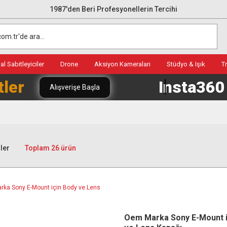
1987'den Beri Profesyonellerin Tercihi
l Sabitleyiciler
Drone
Aksiyon Kameraları
Stüdyo & Işık
T
tler
Insta36
Alışverişe Başla
ler
Toplam 26 ürün
Oem Marka Sony E-Mount i