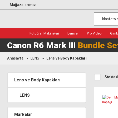
Mağazalarımız
Fotoğraf Makineleri
Lensler
Pro Video
Gimba
Canon R6 Mark III
Bundle Se
Anasayfa
LENS
Lens ve Body Kapakları
Stoktaki
Lens ve Body Kapakları
LENS
Markalar