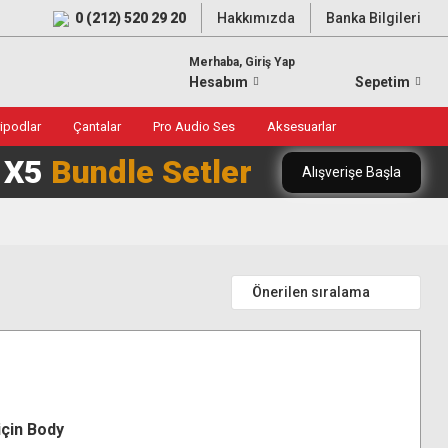
0 (212) 520 29 20
Hakkımızda
Banka Bilgileri
Merhaba, Giriş Yap
Hesabım
Sepetim
ripodlar
Çantalar
Pro Audio Ses
Aksesuarlar
0 X5
Bundle Setler
Alışverişe Başla
çin Body