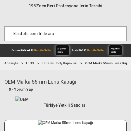
1987'den Beri Profesyonellerin Tercihi
Anasayfa
LENS
Lens ve Body Kapakları
OEM Marka 55mm Lens Kapağ
OEM Marka 55mm Lens Kapağı
Alışverişe
Canon R6 Mark III
Bundle Setler
Inst
Başla
0 - Yorum Yap
Türkiye Yetkili Satıcısı