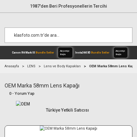
1987'den Beri Profesyonellerin Tercihi
Anasayfa
LENS
Lens ve Body Kapakları
OEM Marka 58mm Lens Kapağ
OEM Marka 58mm Lens Kapağı
Alışverişe
Canon R6 Mark III
Bundle Setler
Inst
Başla
0 - Yorum Yap
Türkiye Yetkili Satıcısı