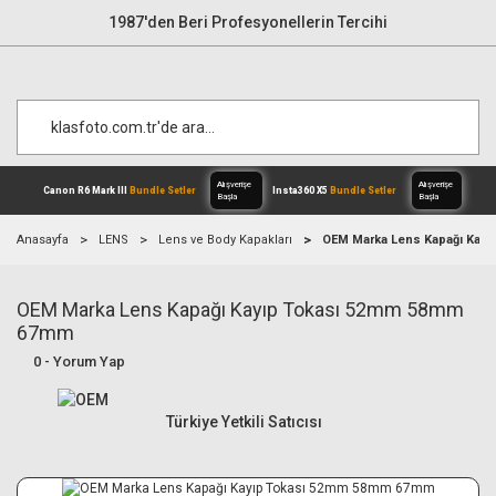
1987'den Beri Profesyonellerin Tercihi
Anasayfa
LENS
Lens ve Body Kapakları
OEM Marka Lens Kapağı Kay
OEM Marka Lens Kapağı Kayıp Tokası 52mm 58mm
Alışverişe
Canon R6 Mark III
Bundle Setler
Inst
Başla
67mm
0 - Yorum Yap
Türkiye Yetkili Satıcısı