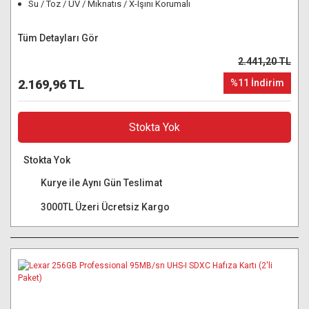
Su / Toz / UV / Mıknatıs / X-Işını Korumalı
Tüm Detayları Gör
2.441,20 TL
2.169,96 TL
%11 İndirim
Stokta Yok
Stokta Yok
Kurye ile Aynı Gün Teslimat
3000TL Üzeri Ücretsiz Kargo