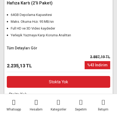
Hafıza Kartı (2'li Paket)
64GB Depolama Kapasitesi
Maks. Okuma Hızı: 95 MB/sn
Full HD ve 3D Video kaydeder
Yerleşik Yazmaya Karşı Koruma Anahtarı
Tüm Detayları Gör
3.887,19 TL
2.235,13 TL
%43 İndirim
Stokta Yok
Stokta Yok
Kurye ile Aynı Gün Teslimat
Whatsapp
Hesabım
Kategoriler
Sepetim
İletişim
3000TL Üzeri Ücretsiz Kargo