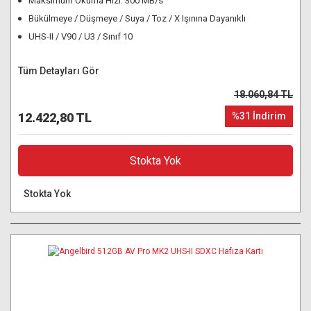
Maksimum Okuma Hızı: 300 MB/s
Bükülmeye / Düşmeye / Suya / Toz / X Işınına Dayanıklı
UHS-II / V90 / U3 / Sınıf 10
Tüm Detayları Gör
18.060,84 TL
12.422,80 TL
%31 İndirim
Stokta Yok
Stokta Yok