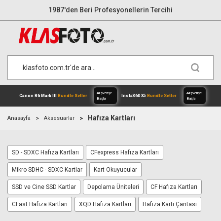
1987'den Beri Profesyonellerin Tercihi
Hafıza Kartları
Anasayfa
Aksesuarlar
SD - SDXC Hafıza Kartları
CFexpress Hafıza Kartları
Alışverişe
Canon R6 Mark III
Bundle Setler
Inst
Başla
Mikro SDHC - SDXC Kartlar
Kart Okuyucular
SSD ve Cine SSD Kartlar
Depolama Üniteleri
CF Hafıza Kartları
CFast Hafıza Kartları
XQD Hafıza Kartları
Hafıza Kartı Çantası