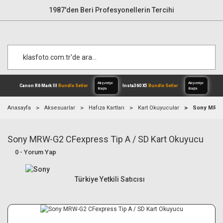
1987'den Beri Profesyonellerin Tercihi
Anasayfa
Aksesuarlar
Hafıza Kartları
Kart Okuyucular
Sony MRW-G
Sony MRW-G2 CFexpress Tip A / SD Kart Okuyucu
Alışverişe
Canon R6 Mark III
Bundle Setler
Inst
Başla
0 - Yorum Yap
Türkiye Yetkili Satıcısı