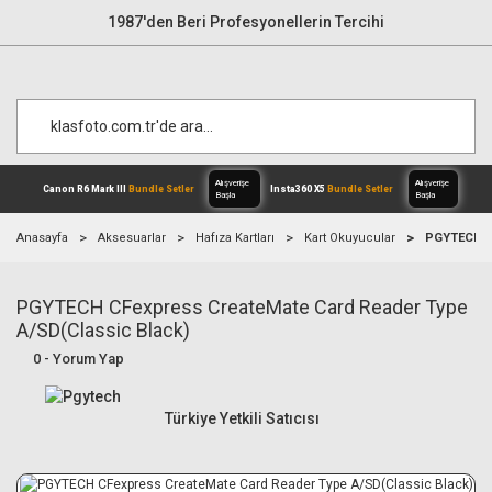
1987'den Beri Profesyonellerin Tercihi
Anasayfa
Aksesuarlar
Hafıza Kartları
Kart Okuyucular
PGYTECH CF
PGYTECH CFexpress CreateMate Card Reader Type
Alışverişe
Canon R6 Mark III
Bundle Setler
Inst
Başla
A/SD(Classic Black)
0 - Yorum Yap
Türkiye Yetkili Satıcısı