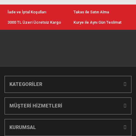
İade ve İptal Koşulları
Takas ile Satın Alma
3000 TL Üzeri Ücretsiz Kargo
Kurye ile Aynı Gün Teslimat
KATEGORİLER
MÜŞTERİ HİZMETLERİ
KURUMSAL