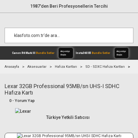
1987'den Beri Profesyonellerin Tercihi
Anasayfa
Aksesuarlar
Hafıza Kartları
SD - SDXC Hafıza Kartları
Le
Lexar 32GB Professional 95MB/sn UHS-I SDHC
Alışverişe
Canon R6 Mark III
Bundle Setler
Inst
Başla
Hafıza Kartı
0 - Yorum Yap
Türkiye Yetkili Satıcısı