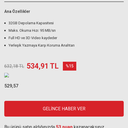
Ana Özellikler
32GB Depolama Kapasitesi
Maks. Okuma Hızı: 95 MB/sn
Full HD ve 3D Video kaydeder
Yerleşik Yazmaya Karşı Koruma Anahtarı
534,91 TL
632,18 TL
%15
529,57
GELİNCE HABER VER
Bu ürünü satın aldığınızda
53 puan
kazanacaksınız.