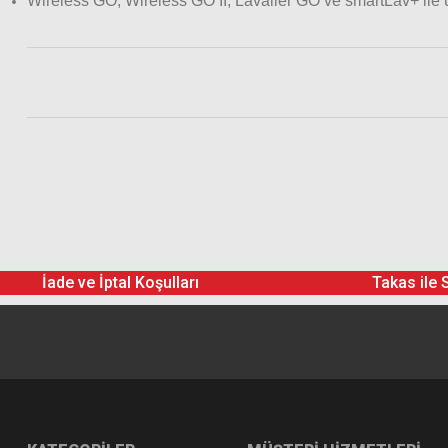
Wireless GO, Wireless GO II, Lavalier GO ve smartLav+ ile
Rode Colors 2
İade ve İptal Koşulları
Takas ile 