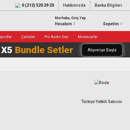
0 (212) 520 29 20
Hakkımızda
Banka Bilgileri
Merhaba, Giriş Yap
Hesabım
Sepetim
ripodlar
Çantalar
Pro Audio Ses
Aksesuarlar
0 X5
Bundle Setler
Alışverişe Başla
Türkiye Yetkili Satıcısı