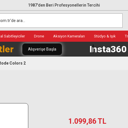
1987'den Beri Profesyonellerin Tercihi
l Sabitleyiciler
Drone
Aksiyon Kameraları
Stüdyo & Işık
T
tler
Insta36
Alışverişe Başla
Rode Colors 2
1.099,86 TL