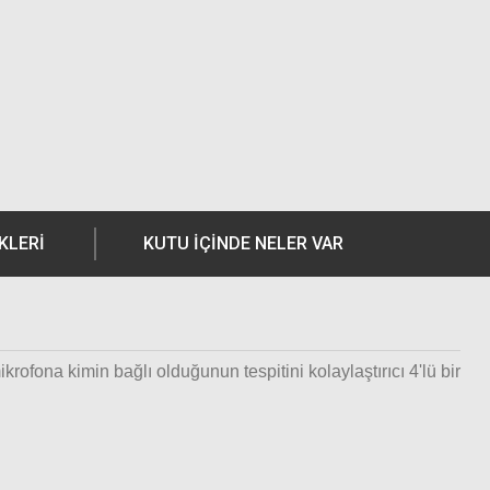
KLERI
KUTU İÇİNDE NELER VAR
fona kimin bağlı olduğunun tespitini kolaylaştırıcı 4'lü bir