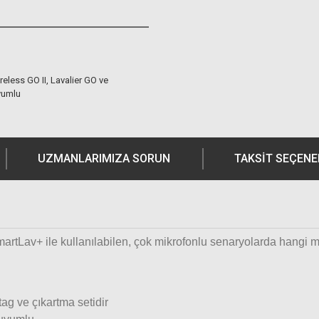
eless GO II, Lavalier GO ve
yumlu
UZMANLARIMIZA SORUN
TAKSIT SEÇENE
Lav+ ile kullanılabilen, çok mikrofonlu senaryolarda hangi mikro
tag ve çıkartma setidir