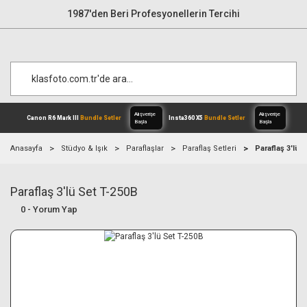
1987'den Beri Profesyonellerin Tercihi
Anasayfa
Stüdyo & Işık
Paraflaşlar
Paraflaş Setleri
Paraflaş 3'lü 
Paraflaş 3'lü Set T-250B
Alışverişe
Canon R6 Mark III
Bundle Setler
Inst
Başla
0 - Yorum Yap