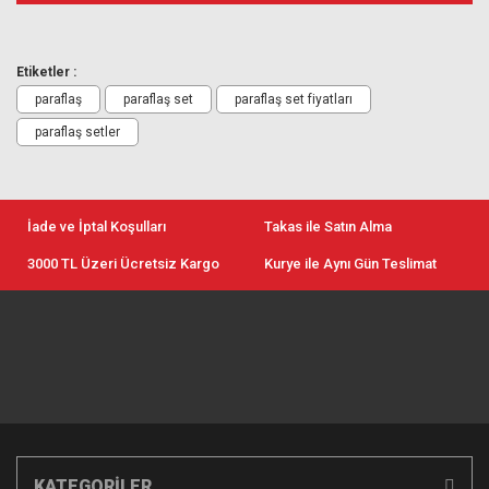
Etiketler :
paraflaş
paraflaş set
paraflaş set fiyatları
paraflaş setler
İade ve İptal Koşulları
Takas ile Satın Alma
3000 TL Üzeri Ücretsiz Kargo
Kurye ile Aynı Gün Teslimat
KATEGORİLER