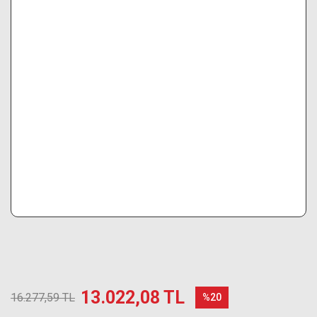
13.022,08 TL
16.277,59 TL
%20