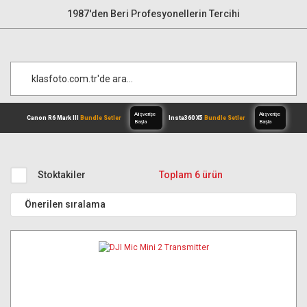
1987'den Beri Profesyonellerin Tercihi
Stoktakiler
Toplam 6 ürün
Alışverişe
Canon R6 Mark III
Bundle Setler
Inst
Başla