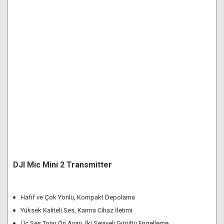
DJI Mic Mini 2 Transmitter
Hafif ve Çok Yönlü, Kompakt Depolama
Yüksek Kaliteli Ses, Karma Cihaz İletimi
Üç Ses Tonu Ön Ayarı, İki Seviyeli Gürültü Engelleme