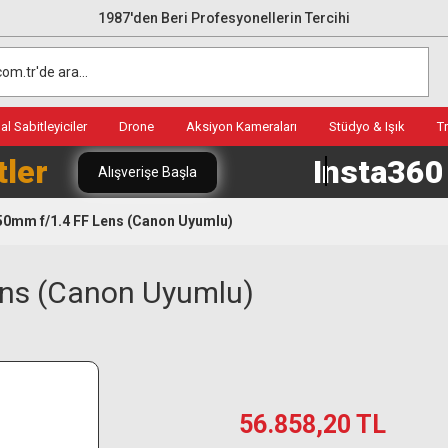
1987'den Beri Profesyonellerin Tercihi
l Sabitleyiciler
Drone
Aksiyon Kameraları
Stüdyo & Işık
T
tler
Insta36
Alışverişe Başla
50mm f/1.4 FF Lens (Canon Uyumlu)
ens (Canon Uyumlu)
56.858,20 TL