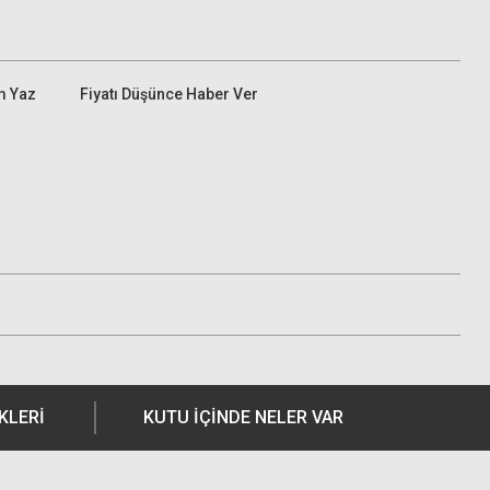
m Yaz
Fiyatı Düşünce Haber Ver
KLERI
KUTU İÇİNDE NELER VAR