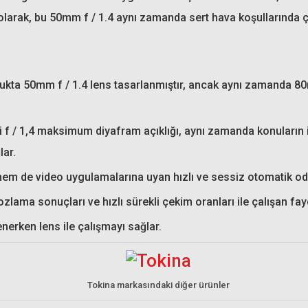
k olarak, bu 50mm f / 1.4 aynı zamanda sert hava koşullarında ç
Hoya 72mm Diffuser Filtre
lukta 50mm f / 1.4 lens tasarlanmıştır, ancak aynı zamanda 
tatic UV Filtre
2.917,61 TL
Hoya 72mm Fusion
i f / 1,4 maksimum diyafram açıklığı, aynı zamanda konuların iz
 TL
lar.
 hem de video uygulamalarına uyan hızlı ve sessiz otomatik o
ozlama sonuçları ve hızlı sürekli çekim oranları ile çalışan fayda
enerken lens ile çalışmayı sağlar.
Tokina markasındaki diğer ürünler