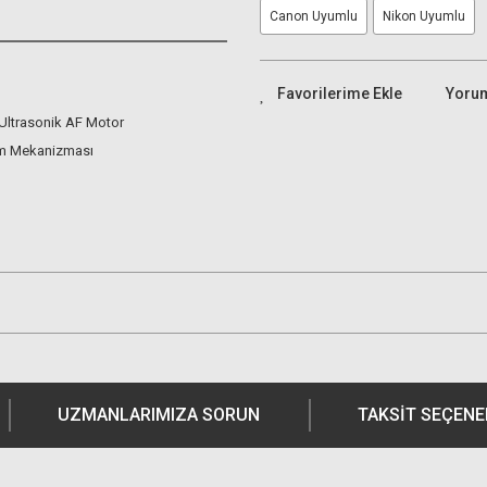
Canon Uyumlu
Nikon Uyumlu
Yoru
Ultrasonik AF Motor
ram Mekanizması
UZMANLARIMIZA SORUN
TAKSIT SEÇENE