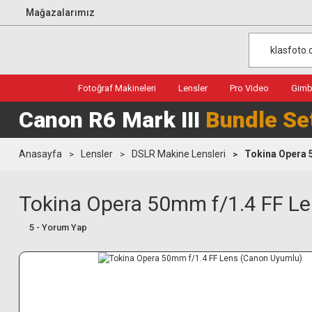
Mağazalarımız
Fotoğraf Makineleri
Lensler
Pro Video
Gimba
Canon R6 Mark III
Bundle Se
Anasayfa
Lensler
DSLR Makine Lensleri
Tokina Opera 
Tokina Opera 50mm f/1.4 FF L
5 - Yorum Yap