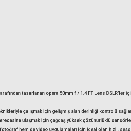
Hoya 72mm HD Nano Circular Po
tistatic Circular Polarize Filtre
12.893,76 TL
8.599,00 TL
arafından tasarlanan opera 50mm f / 1.4 FF Lens DSLR'ler için 
knikleriyle çalışmak için gelişmiş alan derinliği kontrolü sa
 derecesine ulaşmak için çağdaş yüksek çözünürlüklü sensörleri 
toğraf hem de video uygulamaları için ideal olan hızlı, ses