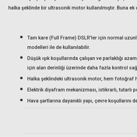
halka şeklinde bir ultrasonik motor kullanılmıştır. Buna e
Hoya 72mm HMC Close UP II +4 Filtre
Tam kare (Full Frame) DSLR'ler için normal uzun
Hoya 72mm Fusion Antis
modelleri ile de kullanılabilir.
Düşük ışık koşullarında çalışan ve parlaklığı azam
5.025,94 TL
5.350,00
için alan derinliği üzerinde daha fazla kontrol sağ
Halka şeklindeki ultrasonik motor, hem fotoğraf
Elektrik diyafram mekanizması, istikrarlı, tutarlı p
Hava şartlarına dayanıklı yapı, çevre koşullarını d