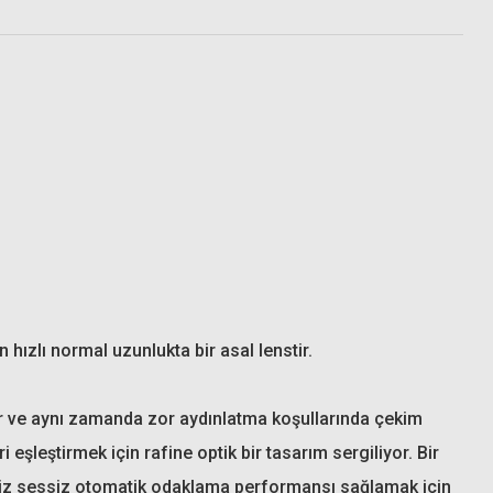
Hoya 72mm HD Nano UV Filtre
9.435,00 TL
larize Filtre
hızlı normal uzunlukta bir asal lenstir.
ğlar ve aynı zamanda zor aydınlatma koşullarında çekim
eşleştirmek için rafine optik bir tasarım sergiliyor. Bir
siz sessiz otomatik odaklama performansı sağlamak için