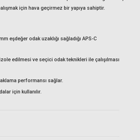
alışmak için hava geçirmez bir yapıya sahiptir.
80mm eşdeğer odak uzaklığı sağladığı APS-C
 One Circular Polarize Filtre
ole edilmesi ve seçici odak teknikleri ile çalışılması
daklama performansı sağlar.
7.620,81 TL
lar için kullanılır.