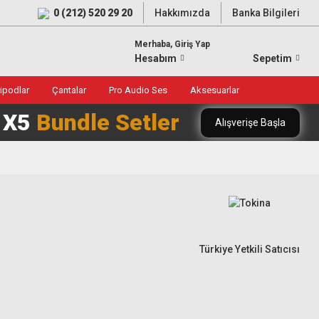
0 (212) 520 29 20
Hakkımızda
Banka Bilgileri
Merhaba, Giriş Yap
Hesabım
Sepetim
ripodlar
Çantalar
Pro Audio Ses
Aksesuarlar
0 X5
Bundle Setler
Alışverişe Başla
Türkiye Yetkili Satıcısı