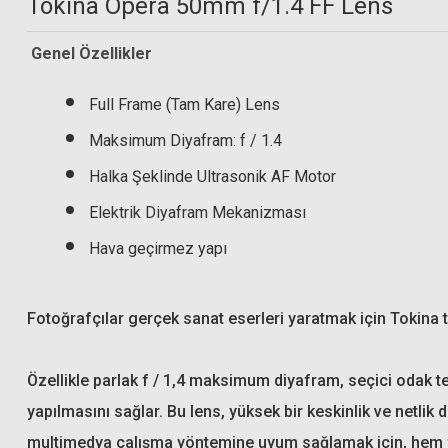
Tokina Opera 50mm f/1.4 FF Lens
Genel Özellikler
Full Frame (Tam Kare) Lens
Hoya 72mm Pro ND 1000 Filtre (10 Stop)
Maksimum Diyafram: f / 1.4
Halka Şeklinde Ultrasonik AF Motor
7.850,00 TL
Hoya 72mm Fusion An
Elektrik Diyafram Mekanizması
Hava geçirmez yapı
Fotoğrafçılar gerçek sanat eserleri yaratmak için Tokina t
Özellikle parlak f / 1,4 maksimum diyafram, seçici odak te
yapılmasını sağlar. Bu lens, yüksek bir keskinlik ve netlik
multimedya çalışma yöntemine uyum sağlamak için, hem fo