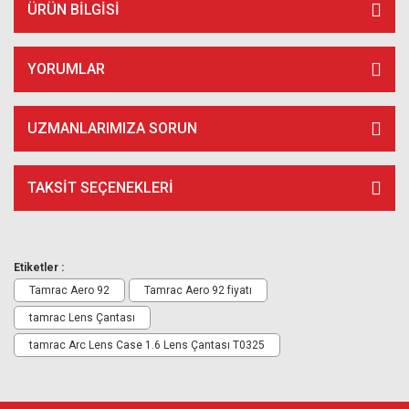
ÜRÜN BILGISI
YORUMLAR
UZMANLARIMIZA SORUN
TAKSIT SEÇENEKLERI
Etiketler :
Tamrac Aero 92
Tamrac Aero 92 fiyatı
tamrac Lens Çantası
tamrac Arc Lens Case 1.6 Lens Çantası T0325