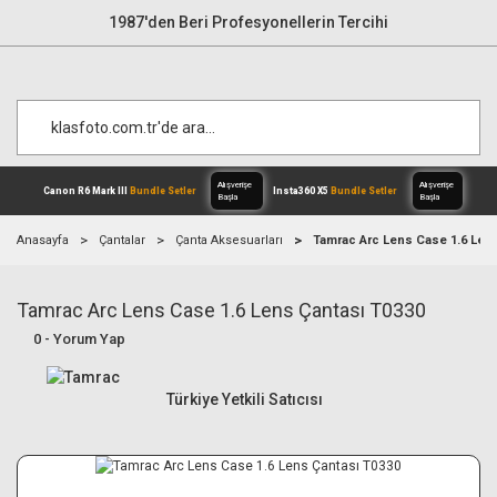
1987'den Beri Profesyonellerin Tercihi
Anasayfa
Çantalar
Çanta Aksesuarları
Tamrac Arc Lens Case 1.6 Len
Tamrac Arc Lens Case 1.6 Lens Çantası T0330
Alışverişe
Canon R6 Mark III
Bundle Setler
Inst
Başla
0 - Yorum Yap
Türkiye Yetkili Satıcısı