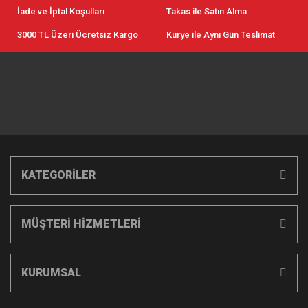
İade ve İptal Koşulları
Takas ile Satın Alma
3000 TL Üzeri Ücretsiz Kargo
Kurye ile Aynı Gün Teslimat
KATEGORİLER
MÜŞTERİ HİZMETLERİ
KURUMSAL