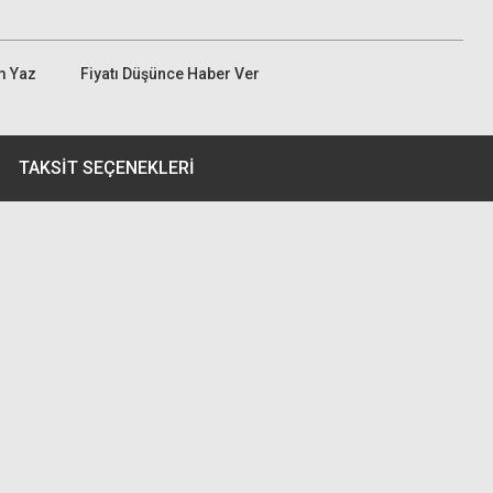
m Yaz
Fiyatı Düşünce Haber Ver
TAKSIT SEÇENEKLERI