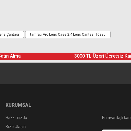
Ürün hakkında henüz soru sorulmamış.
Bu ürüne yorum yapın! Puan Kazanın
ens Çantası
tamrac Arc Lens Case 2.4 Lens Çantası T0335
Yorum Yaz
Soru Sor
Satın Alma
3000 TL Üzeri Ücretsiz Ka
KURUMSAL
Hakkımızda
En avantajlı kam
Bize Ulaşın