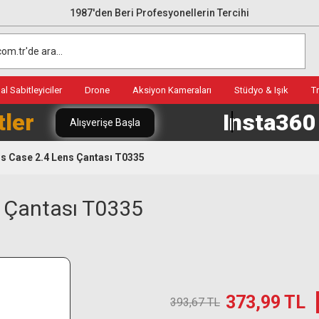
1987'den Beri Profesyonellerin Tercihi
l Sabitleyiciler
Drone
Aksiyon Kameraları
Stüdyo & Işık
T
tler
Insta36
Alışverişe Başla
s Case 2.4 Lens Çantası T0335
 Çantası T0335
373,99 TL
393,67 TL