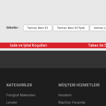
Etiketler :
Tamrac Aero 92
Tamrac Aero 92 fiyatı
tamrac L
İade ve İptal Koşulları
Takas ile 
KATEGORİLER
MÜŞTERİ HİZMETLERİ
Fotoğraf Makineleri
Hesabım
Lensler
Klasfoto Yorumlar