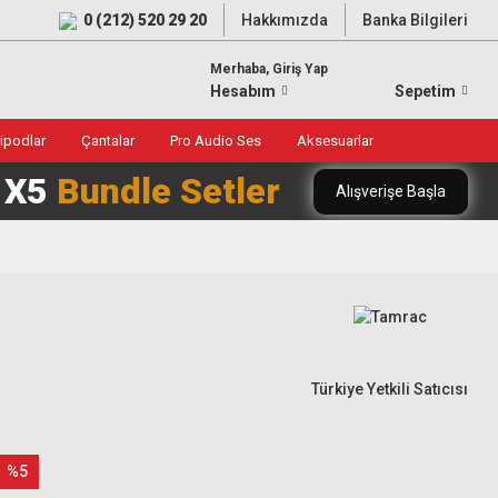
0 (212) 520 29 20
Hakkımızda
Banka Bilgileri
Merhaba, Giriş Yap
Hesabım
Sepetim
ripodlar
Çantalar
Pro Audio Ses
Aksesuarlar
0 X5
Bundle Setler
Alışverişe Başla
Türkiye Yetkili Satıcısı
%5