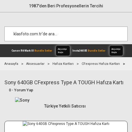
1987'den Beri Profesyonellerin Tercihi
Anasayfa
Aksesuarlar
Hafıza Kartları
CFexpress Hafıza Kartları
So
Sony 640GB CFexpress Type A TOUGH Hafıza Kartı
Alışverişe
Canon R6 Mark III
Bundle Setler
Inst
Başla
0 - Yorum Yap
Türkiye Yetkili Satıcısı