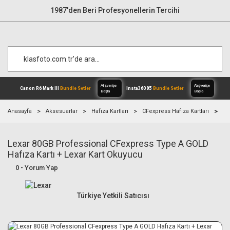
1987'den Beri Profesyonellerin Tercihi
Anasayfa
Aksesuarlar
Hafıza Kartları
CFexpress Hafıza Kartları
Le
Lexar 80GB Professional CFexpress Type A GOLD
Alışverişe
Canon R6 Mark III
Bundle Setler
Inst
Başla
Hafıza Kartı + Lexar Kart Okuyucu
0 - Yorum Yap
Türkiye Yetkili Satıcısı