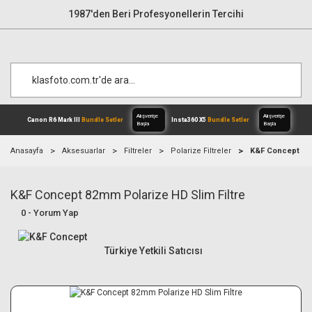
1987'den Beri Profesyonellerin Tercihi
Anasayfa
Aksesuarlar
Filtreler
Polarize Filtreler
K&F Concept 82m
K&F Concept 82mm Polarize HD Slim Filtre
Alışverişe
Canon R6 Mark III
Bundle Setler
Inst
Başla
0 - Yorum Yap
Türkiye Yetkili Satıcısı