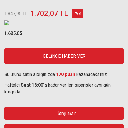
1.702,07 TL
1.847,96 TL
%8
1.685,05
GELİNCE HABER VER
Bu ürünü satın aldığınızda
170 puan
kazanacaksınız.
Haftaİçi
Saat 16:00'a
kadar verilen siparişler aynı gün
kargoda!
Karşılaştır