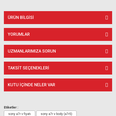
ÜRÜN BILGISI
YORUMLAR
UZMANLARIMIZA SORUN
TAKSIT SEÇENEKLERI
KUTU İÇİNDE NELER VAR
Etiketler :
sony a7r v fiyatı
sony a7r v body (a7r5)