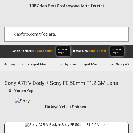
1987'den Beri Profesyonellerin Tercihi
Anasayfa
Fotoğraf Makineleri
Aynasız Fotoğraf Makineleri
Sony A7R 
Sony A7R V Body + Sony FE 50mm F1.2 GM Lens
Alışverişe
Canon R6 Mark III
Bundle Setler
Inst
Başla
0 - Yorum Yap
Türkiye Yetkili Satıcısı