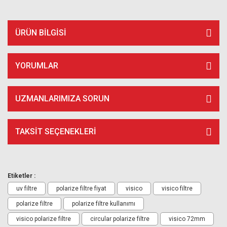
ÜRÜN BILGISI
YORUMLAR
UZMANLARIMIZA SORUN
TAKSIT SEÇENEKLERI
Etiketler :
uv filtre
polarize filtre fiyat
visico
visico filtre
polarize filtre
polarize filtre kullanımı
visico polarize filtre
circular polarize filtre
visico 72mm