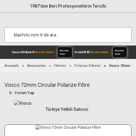
1987'den Beri Profesyonellerin Tercihi
Anasayfa
Aksesuarlar
Filtreler
Polarize Filtreler
Visico 72mm Circ
Visico 72mm Circular Polarize Filtre
Alışverişe
Canon R6 Mark III
Bundle Setler
Inst
Başla
0 - Yorum Yap
Türkiye Yetkili Satıcısı