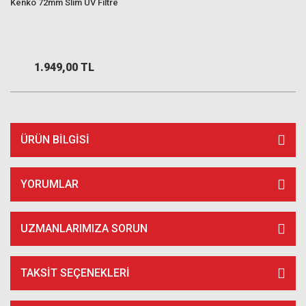
Kenko 72mm Slim UV Filtre
1.949,00 TL
ÜRÜN BILGISI
YORUMLAR
UZMANLARIMIZA SORUN
TAKSIT SEÇENEKLERI