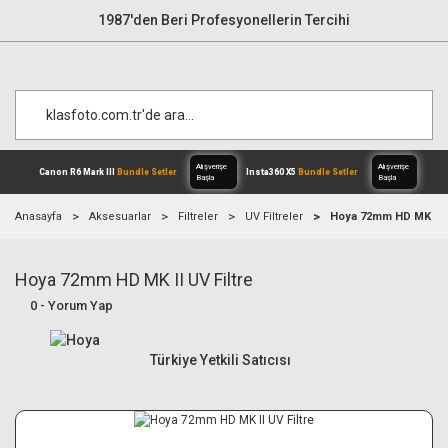
1987'den Beri Profesyonellerin Tercihi
Anasayfa
Aksesuarlar
Filtreler
UV Filtreler
Hoya 72mm HD MK II U
Hoya 72mm HD MK II UV Filtre
Alışverişe
Canon R6 Mark III
Bundle Setler
Inst
Başla
0 - Yorum Yap
Türkiye Yetkili Satıcısı