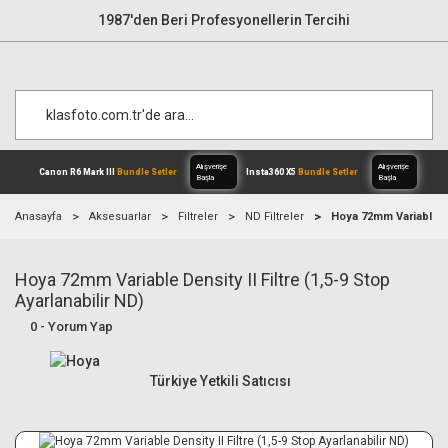
1987'den Beri Profesyonellerin Tercihi
Anasayfa
Aksesuarlar
Filtreler
ND Filtreler
Hoya 72mm Variable Den
Hoya 72mm Variable Density II Filtre (1,5-9 Stop
Alışverişe
Canon R6 Mark III
Bundle Setler
Inst
Başla
Ayarlanabilir ND)
0 - Yorum Yap
Türkiye Yetkili Satıcısı