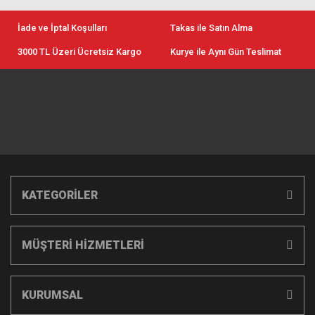
İade ve İptal Koşulları
Takas ile Satın Alma
3000 TL Üzeri Ücretsiz Kargo
Kurye ile Aynı Gün Teslimat
KATEGORİLER
MÜŞTERİ HİZMETLERİ
KURUMSAL