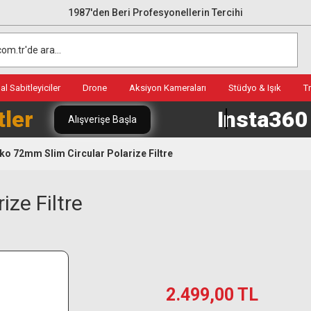
1987'den Beri Profesyonellerin Tercihi
l Sabitleyiciler
Drone
Aksiyon Kameraları
Stüdyo & Işık
T
tler
Insta36
Alışverişe Başla
ko 72mm Slim Circular Polarize Filtre
ze Filtre
2.499,00 TL