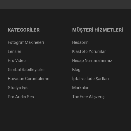
Hoya 72mm
Hoya 72mm HMC NDX8 (3 Stop) Multi Coated Filtre
KATEGORİLER
MÜŞTERİ HİZMETLERİ
Fotoğraf Makineleri
Hesabım
3.800,00 TL
Lensler
Klasfoto Yorumlar
Pro Video
Hesap Numaralarımız
Gimbal Sabitleyiciler
Blog
Havadan Görüntüleme
İptal ve İade Şartları
Stüdyo Işık
Markalar
Pro Audio Ses
Tax Free Alışveriş