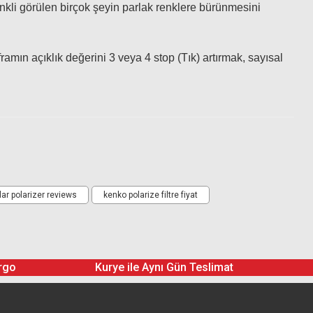
renkli görülen birçok şeyin parlak renklere bürünmesini
oated ND Filtre
aframın açıklık değerini 3 veya 4 stop (Tık) artırmak, sayısal
lar polarizer reviews
kenko polarize filtre fiyat
rgo
Kurye ile Aynı Gün Teslimat