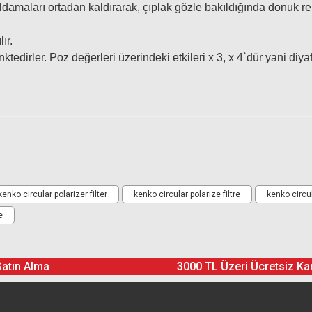
rıldamaları ortadan kaldırarak, çıplak gözle bakıldığında donuk 
ır.
Hoya 72mm ND400 (9 Stop) Multi C
enktedirler. Poz değerleri üzerindeki etkileri x 3, x 4`dür yani diy
ating Circular Polarize Filtre
5.850,00 TL
550,00 TL
Ürün hakkında henüz soru sorulmamış.
Bu ürüne yorum yapın! Puan Kazanın
kenko circular polarizer filter
kenko circular polarize filtre
kenko circu
e
Yorum Yaz
Soru Sor
Satın Alma
3000 TL Üzeri Ücretsiz Ka