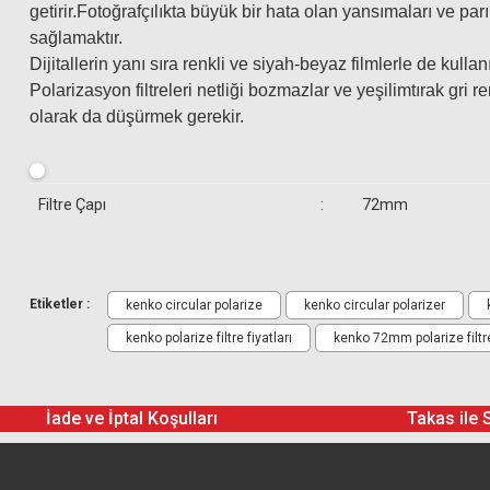
getirir.Fotoğrafçılıkta büyük bir hata olan yansımaları ve pa
sağlamaktır.
Dijitallerin yanı sıra renkli ve siyah-beyaz filmlerle de kullanıl
6.500,00 TL
Polarizasyon filtreleri netliği bozmazlar ve yeşilimtırak gri r
Hoya 72mm HD Multi Co
olarak da düşürmek gerekir.
8.
Filtre Çapı
:
72mm
Etiketler :
kenko circular polarize
kenko circular polarizer
kenko polarize filtre fiyatları
kenko 72mm polarize filtr
İade ve İptal Koşulları
Takas ile 