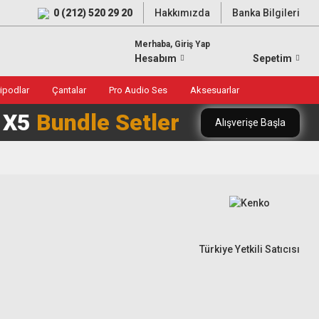
0 (212) 520 29 20
Hakkımızda
Banka Bilgileri
Merhaba, Giriş Yap
Hesabım
Sepetim
ripodlar
Çantalar
Pro Audio Ses
Aksesuarlar
0 X5
Bundle Setler
Alışverişe Başla
Türkiye Yetkili Satıcısı