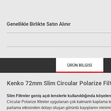
Genellikle Birlikte Satın Alınır
ÜRÜN BILGISI
Kenko 72mm Slim Circular Polarize Fil
Slim Filtreler geniş açılı lenslerle kullanıldığında köşel
Circular Polarize filtreler uygulanan çok katmanlı kaplama 
parlama etkisinden dolayı oluşan görüntü kayıplarını minim
Hoya 72mm Multi Coated HD UV Filtre