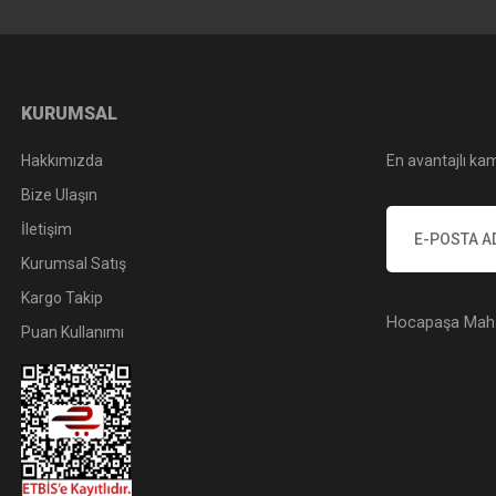
 Circular Polarize Slim Filtre
Hoya 72mm Pro1 Digital Circular 
3.359,01 TL
KURUMSAL
6.658,89 TL
Hakkımızda
En avantajlı kam
Bize Ulaşın
İletişim
Kurumsal Satış
Kargo Takip
Hocapaşa Mah. 
Puan Kullanımı