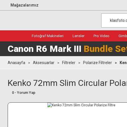
Mağazalarımız
Fotoğraf Makineleri
Lensler
Pro Video
Gimba
Canon R6 Mark III
Bundle Se
Anasayfa
Aksesuarlar
Filtreler
Polarize Filtreler
Ken
Kenko 72mm Slim Circular Polari
0 - Yorum Yap