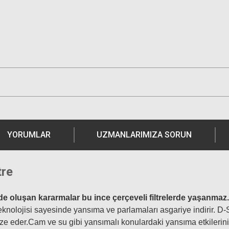
YORUMLAR
UZMANLARIMIZA SORUN
tre
erde oluşan kararmalar bu ince çerçeveli filtrelerde yaşanmaz.
teknolojisi sayesinde yansıma ve parlamaları asgariye indirir. 
ize eder.Cam ve su gibi yansımalı konulardaki yansıma etkilerin