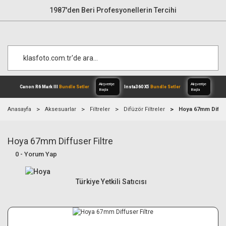
1987'den Beri Profesyonellerin Tercihi
Anasayfa
Aksesuarlar
Filtreler
Difüzör Filtreler
Hoya 67mm Diffus
Hoya 67mm Diffuser Filtre
Alışverişe
Canon R6 Mark III
Bundle Setler
Inst
Başla
0 - Yorum Yap
Türkiye Yetkili Satıcısı