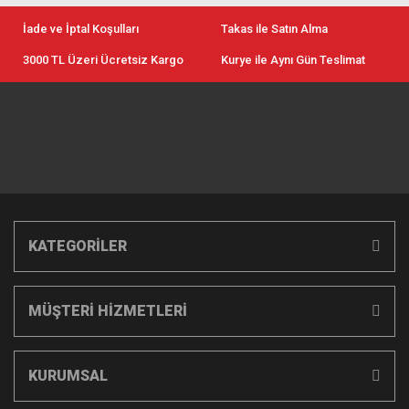
İade ve İptal Koşulları
Takas ile Satın Alma
3000 TL Üzeri Ücretsiz Kargo
Kurye ile Aynı Gün Teslimat
KATEGORİLER
MÜŞTERİ HİZMETLERİ
KURUMSAL