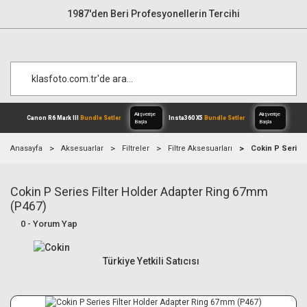
1987'den Beri Profesyonellerin Tercihi
Anasayfa
Aksesuarlar
Filtreler
Filtre Aksesuarları
Cokin P Series
Cokin P Series Filter Holder Adapter Ring 67mm
Alışverişe
Canon R6 Mark III
Bundle Setler
Inst
Başla
(P467)
0 - Yorum Yap
Türkiye Yetkili Satıcısı