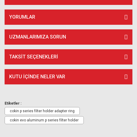
YORUMLAR
UZMANLARIMIZA SORUN
TAKSIT SEÇENEKLERI
KUTU İÇİNDE NELER VAR
Etiketler :
cokin p series filter holder adapter ring
cokin evo aluminum p series filter holder