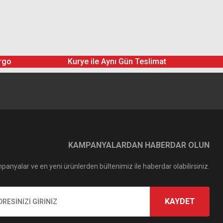
rgo
Kurye ile Aynı Gün Teslimat
utral Grey G1 (N4) (0.6) Filtre (Z120)
2.482,97 TL
2.758,85 TL
KAMPANYALARDAN HABERDAR OLUN
panyalar ve en yeni ürünlerden bültenimiz ile haberdar olabilirsiniz.
KAYDET