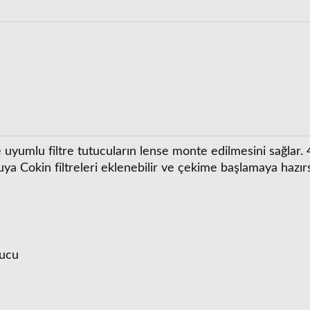
Cokin Neutral Grey ND8 Fi
799,00 TL
rad. Neutral Grey Medium (nd4) Filtre
r ve uyumlu filtre tutucuların lense monte edilmesini sağl
ya Cokin filtreleri eklenebilir ve çekime başlamaya hazırsı
1.099,00 TL
tucu