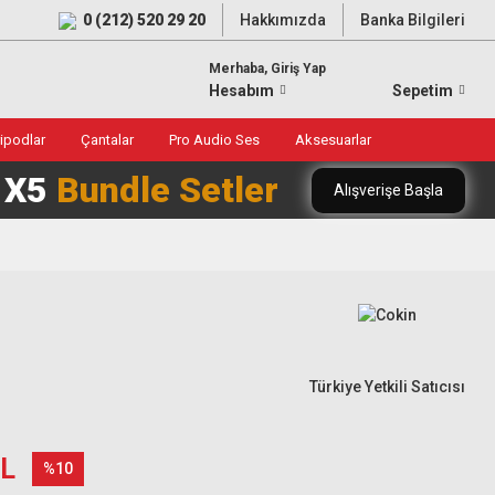
0 (212) 520 29 20
Hakkımızda
Banka Bilgileri
Merhaba, Giriş Yap
Hesabım
Sepetim
ripodlar
Çantalar
Pro Audio Ses
Aksesuarlar
0 X5
Bundle Setler
Alışverişe Başla
Türkiye Yetkili Satıcısı
TL
%10