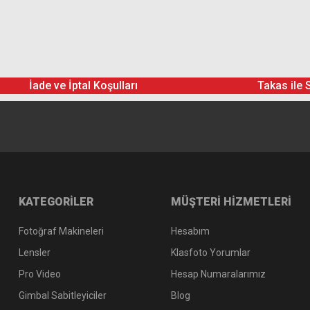
Cokin 67mm Ring Adaptör (Z467)
Cokin Circular Pola
İade ve İptal Koşulları
Takas ile 
Cokin Neutral Grey Filtre (ND4) (0.6) P153
2.896,
3.218,
1.199,00 TL
KATEGORİLER
MÜŞTERİ HİZMETLERİ
Fotoğraf Makineleri
Hesabım
Lensler
Klasfoto Yorumlar
Pro Video
Hesap Numaralarımız
Gimbal Sabitleyiciler
Blog