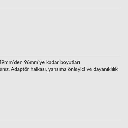
Cokin A Serisi Filtre Holder BA 400A
ltre (A154)
599,27 TL
665,85 TL
ar. 49mm'den 96mm'ye kadar boyutları
nız. Adaptör halkası, yansıma önleyici ve dayanıklılık