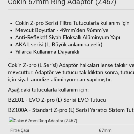
Cokin 67mm Ring Adaptör (Z467)
Cokin Z-pro Serisi Filtre Tutucularla kullanım için
Mevcut Boyutlar - 49mm'den 96mm'ye
Anti-Reflektif Siyah Eloksallı Alüminyum Yapı
AKA L serisi (L, Büyük anlamına gelir)
Cokin Z-Pro Series Large Expert Kit (U3H4-22)
Yıllarca Kullanıma Dayanıklı
Cokin A121M G
Cokin Z-pro (L Serisi) Adaptör halkaları lense takılı
9.890,00 TL
mevcuttur. Adaptör ve tutucu takıldıktan sonra, tutucu
için siyah anodize alüminyumdan yapılmıştır.
Aşağıdaki tutucularla kullanım için:
BZE01 - EVO Z-pro (L) Serisi EVO Tutucu
BZ100A - Standart Z-pro (L) Serisi Yaratıcı Sistem Tu
Filtre Çapı
:
67mm