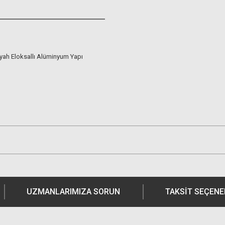
Siyah Eloksallı Alüminyum Yapı
UZMANLARIMIZA SORUN
TAKSIT SEÇENE