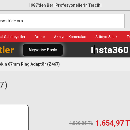
1987'den Beri Profesyonellerin Tercihi
l Sabitleyiciler
Drone
Aksiyon Kameraları
Stüdyo & Işık
T
tler
Insta36
Alışverişe Başla
kin 67mm Ring Adaptör (Z467)
7)
1.654,97 
1.838,85 TL