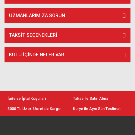
UZMANLARIMIZA SORUN
TAKSIT SEÇENEKLERI
KUTU İÇİNDE NELER VAR
İade ve İptal Koşulları
Takas ile Satın Alma
3000 TL Üzeri Ücretsiz Kargo
Kurye ile Aynı Gün Teslimat