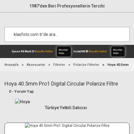
1987'den Beri Profesyonellerin Tercihi
Anasayfa
Aksesuarlar
Filtreler
Polarize Filtreler
Hoya 40.5mm Pro1
Hoya 40.5mm Pro1 Digital Circular Polarize Filtre
Alışverişe
Canon R6 Mark III
Bundle Setler
Inst
Başla
0 - Yorum Yap
Türkiye Yetkili Satıcısı