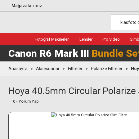
Mağazalarımız
Fotoğraf Makineleri
Lensler
Pro Video
Gimba
Canon R6 Mark III
Bundle Se
Anasayfa
Aksesuarlar
Filtreler
Polarize Filtreler
Hoy
Hoya 40.5mm Circular Polarize S
0 - Yorum Yap