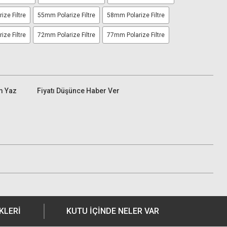
ze Filtre
55mm Polarize Filtre
58mm Polarize Filtre
ze Filtre
72mm Polarize Filtre
77mm Polarize Filtre
m Yaz
Fiyatı Düşünce Haber Ver
KLERI
KUTU İÇİNDE NELER VAR