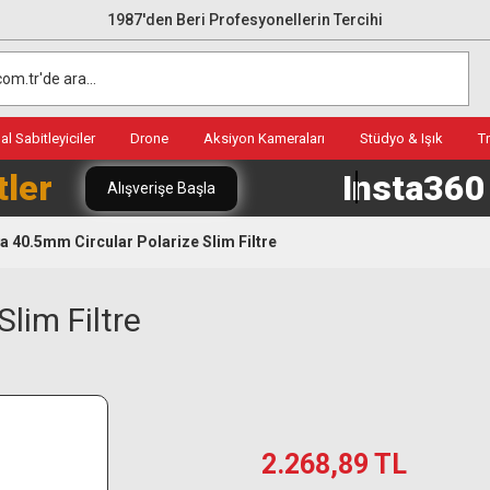
1987'den Beri Profesyonellerin Tercihi
l Sabitleyiciler
Drone
Aksiyon Kameraları
Stüdyo & Işık
T
tler
Insta36
Alışverişe Başla
a 40.5mm Circular Polarize Slim Filtre
lim Filtre
2.268,89 TL