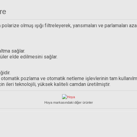
re
 polarize olmuş ışığı filtreleyerek, yansımaları ve parlamaları aza
ltma sağlar.
tüler elde edilmesini sağlar.
idir.
Hoya 40.5mm HD Multi Coating Circular Polari
k, otomatik pozlama ve otomatik netleme işlevlerinin tam kullanılm
 ileri teknolojili, yüksek kaliteli camdan üretilmiştir.
3.605,93 TL
Hoya markasındaki diğer ürünler
 Uçlu Hava Pompası