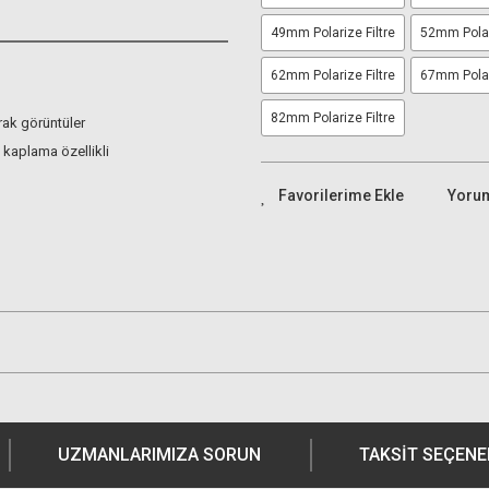
49mm Polarize Filtre
52mm Polari
62mm Polarize Filtre
67mm Polari
82mm Polarize Filtre
rak görüntüler
kaplama özellikli
Yoru
UZMANLARIMIZA SORUN
TAKSIT SEÇENE