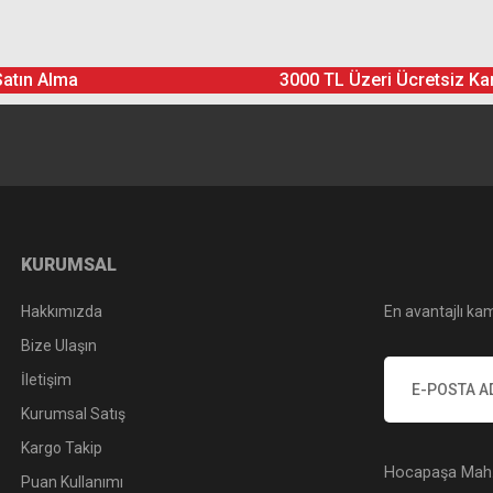
Ürün hakkında henüz soru sorulmamış.
Bu ürüne yorum yapın! Puan Kazanın
Satın Alma
3000 TL Üzeri Ücretsiz Ka
Yorum Yaz
Soru Sor
KURUMSAL
Hakkımızda
En avantajlı kam
Bize Ulaşın
İletişim
Kurumsal Satış
Kargo Takip
Hocapaşa Mah. 
Puan Kullanımı