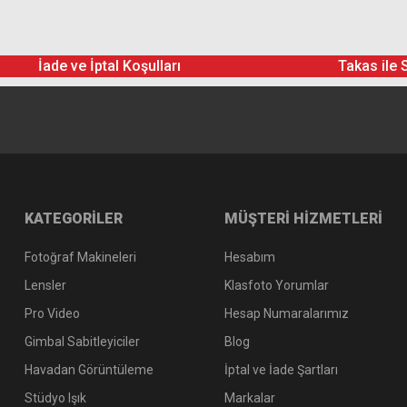
Hoya 40.5mm Circular Polarize Slim Filtre
999,00 TL
İade ve İptal Koşulları
Takas ile 
KATEGORİLER
MÜŞTERİ HİZMETLERİ
Fotoğraf Makineleri
Hesabım
Lensler
Klasfoto Yorumlar
Pro Video
Hesap Numaralarımız
Gimbal Sabitleyiciler
Blog
Havadan Görüntüleme
İptal ve İade Şartları
Hoya 40.5mm Dijital Filtre Seti 2 (ND-UV-Polarize)
Stüdyo Işık
Markalar