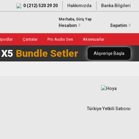
0 (212) 520 29 20
Hakkımızda
Banka Bilgileri
Merhaba, Giriş Yap
Hesabım
Sepetim
ripodlar
Çantalar
Pro Audio Ses
Aksesuarlar
0 X5
Bundle Setler
Alışverişe Başla
Türkiye Yetkili Satıcısı