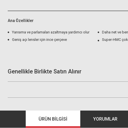
Ana Özellikler
Yansıma ve parlamaları azaltmaya yardımcı olur
Daha net ve ber
Geniş açı lensler için ince çerçeve
Super-HMC çok 
Genellikle Birlikte Satın Alınır
ÜRÜN BILGISI
YORUMLAR