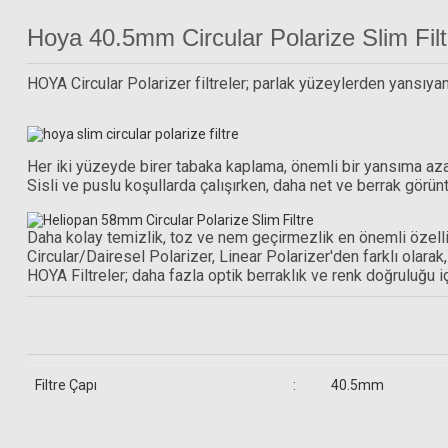
Hoya 40.5mm Circular Polarize Slim Filt
HOYA Circular Polarizer filtreler; parlak yüzeylerden yansıyan
Her iki yüzeyde birer tabaka kaplama, önemli bir yansıma aza
Sisli ve puslu koşullarda çalışırken, daha net ve berrak görün
Daha kolay temizlik, toz ve nem geçirmezlik en önemli özelliğ
Circular/Dairesel Polarizer, Linear Polarizer'den farklı olara
HOYA Filtreler; daha fazla optik berraklık ve renk doğruluğu için
Filtre Çapı
:
40.5mm
Gönderilecek Kutu İçinde Neler Var
S+M Rehberg Optik Sprey + 50 Yaprak Temizleme Kağıdı + Fırça