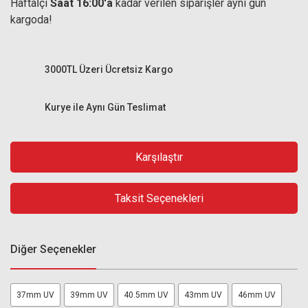
Haftaİçi
Saat 16:00'a
kadar verilen siparişler aynı gün
kargoda!
3000TL Üzeri Ücretsiz Kargo
Kurye ile Aynı Gün Teslimat
Karşılaştır
Taksit Seçenekleri
Diğer Seçenekler
37mm UV
39mm UV
40.5mm UV
43mm UV
46mm UV