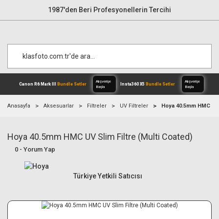
1987'den Beri Profesyonellerin Tercihi
Anasayfa
Aksesuarlar
Filtreler
UV Filtreler
Hoya 40.5mm HMC UV S
Hoya 40.5mm HMC UV Slim Filtre (Multi Coated)
Alışverişe
Canon R6 Mark III
Bundle Setler
Inst
Başla
0 - Yorum Yap
Türkiye Yetkili Satıcısı