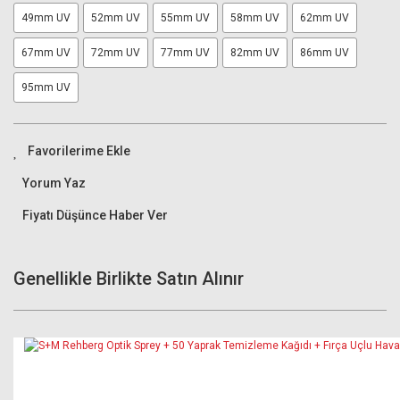
49mm UV
52mm UV
55mm UV
58mm UV
62mm UV
67mm UV
72mm UV
77mm UV
82mm UV
86mm UV
95mm UV
Yorum Yaz
Fiyatı Düşünce Haber Ver
Genellikle Birlikte Satın Alınır