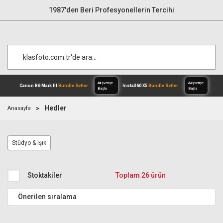
1987'den Beri Profesyonellerin Tercihi
Hedler
Anasayfa
Alışverişe
Canon R6 Mark III
Bundle Setler
Inst
Stüdyo & Işık
Başla
Stoktakiler
Toplam 26 ürün