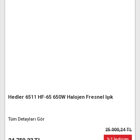
Hedler 6511 HF-65 650W Halojen Fresnel Işık
Tüm Detayları Gör
25.000,24 TL
%1 İndirim