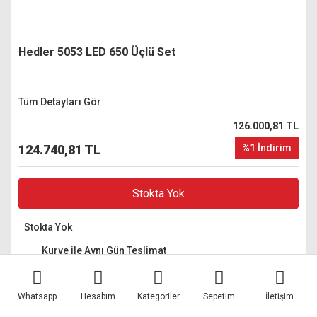
Hedler 5053 LED 650 Üçlü Set
Tüm Detayları Gör
126.000,81 TL
124.740,81 TL
%1 İndirim
Stokta Yok
Stokta Yok
Kurye ile Aynı Gün Teslimat
3000TL Üzeri Ücretsiz Kargo
Whatsapp
Hesabım
Kategoriler
Sepetim
İletişim