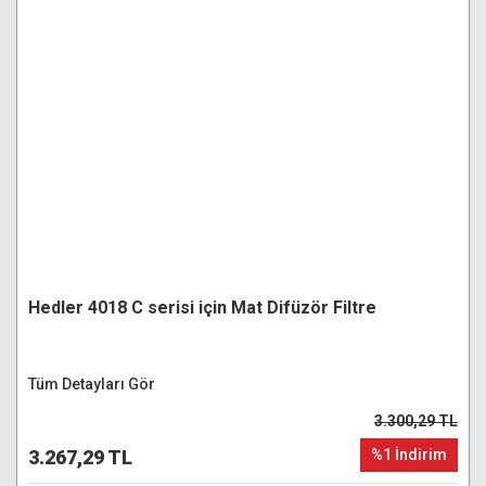
Hedler 4018 C serisi için Mat Difüzör Filtre
Tüm Detayları Gör
3.300,29 TL
3.267,29 TL
%1 İndirim