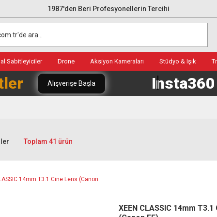
1987'den Beri Profesyonellerin Tercihi
l Sabitleyiciler
Drone
Aksiyon Kameraları
Stüdyo & Işık
T
tler
Insta36
Alışverişe Başla
ler
Toplam 41 ürün
XEEN CLASSIC 14mm T3.1 