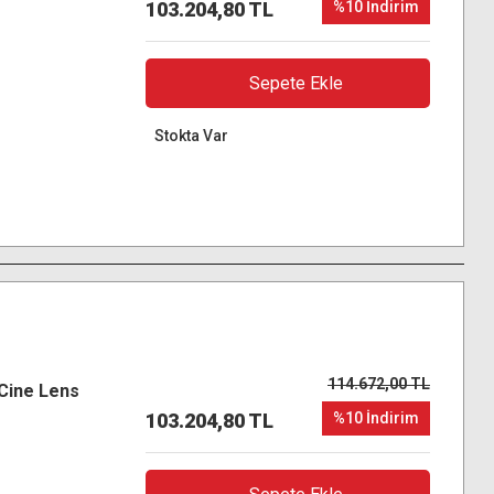
103.204,80 TL
%10 İndirim
Sepete Ekle
Stokta Var
114.672,00 TL
Cine Lens
103.204,80 TL
%10 İndirim