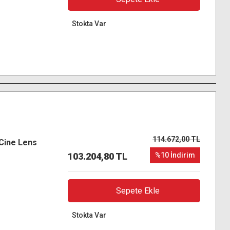
Stokta Var
114.672,00 TL
Cine Lens
103.204,80 TL
%10 İndirim
Sepete Ekle
Stokta Var