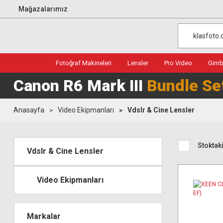
Mağazalarımız
Fotoğraf Makineleri
Lensler
Pro Video
Gimba
Canon R6 Mark III
Bundle Se
Anasayfa
Video Ekipmanları
Vdslr & Cine Lensler
Stoktaki
Vdslr & Cine Lensler
Video Ekipmanları
Markalar