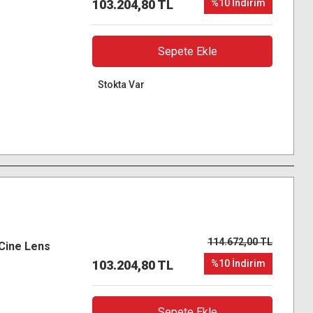
103.204,80 TL
%10 İndirim
Sepete Ekle
Stokta Var
114.672,00 TL
Cine Lens
103.204,80 TL
%10 İndirim
Sepete Ekle