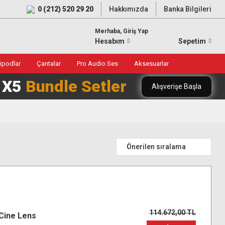
0 (212) 520 29 20
Hakkımızda
Banka Bilgileri
Merhaba, Giriş Yap
Hesabım
Sepetim
ripodlar
Çantalar
Pro Audio Ses
Aksesuarlar
0 X5
Bundle Setler
Alışverişe Başla
114.672,00 TL
Cine Lens