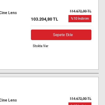
114.672,00 TL
Cine Lens
103.204,80 TL
%10 İndirim
Sepete Ekle
Stokta Var
114.672,00 TL
Cine Lens