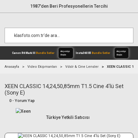
1987'den Beri Profesyonellerin Tercihi
Anasayfa
Video Ekipmanları
Vdslr & Cine Lensler
XEEN CLASSIC 14,24
XEEN CLASSIC 14,24,50,85mm T1.5 Cine 4'lü Set
Alışverişe
Canon R6 Mark III
Bundle Setler
Inst
Başla
(Sony E)
0 - Yorum Yap
Türkiye Yetkili Satıcısı